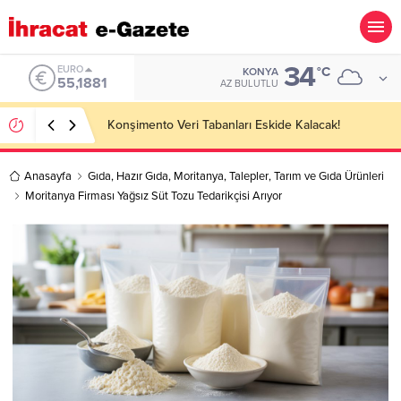
34
ALTIN
°C
KONYA
6.660,55
AZ BULUTLU
Hotel Towel Importer Companies Lists
Anasayfa
Gıda
,
Hazır Gıda
,
Moritanya
,
Talepler
,
Tarım ve Gıda Ürünleri
Moritanya Firması Yağsız Süt Tozu Tedarikçisi Arıyor