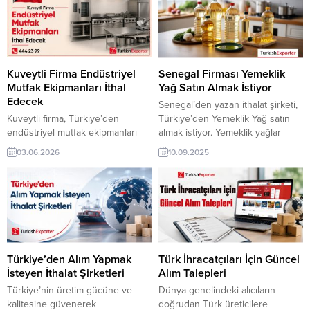
Kuveytli Firma Endüstriyel
Senegal Firması Yemeklik
Mutfak Ekipmanları İthal
Yağ Satın Almak İstiyor
Edecek
Senegal’den yazan ithalat şirketi,
Kuveytli firma, Türkiye’den
Türkiye’den Yemeklik Yağ satın
endüstriyel mutfak ekipmanları
almak istiyor. Yemeklik yağlar
tedariki için üretici ve/veya
üreticisi olan Türk şirketler için
03.06.2026
10.09.2025
ihracatçı firma arıyor. Otel,
Senegal’den gelen bu talep yeni
restoran, kafe ve profesyonel
bir ihracat pazarı olabilir. Bu alım
işletmelerde kullanılacak kaliteli
ilanın detaylarına TurkishExporter
mutfak ekipmanları için Türk
/ VIP üyeleri cevap verebilir. ➤
üreticilerden ürün katalogları,
Talebin detaylarına buradan
teknik özellikler ve fiyat teklifleri
ulaşabilirsiniz. Tüm Yemeklik
talep ediyor. ➤ Talebin
Yağlar İthalat
detaylarına buradan
TalepleriSenegal’den Gelen
Türkiye’den Alım Yapmak
Türk İhracatçıları İçin Güncel
ulaşabilirsiniz. İletişim: 444 23 99
İthalat Talepleri Yemeklik Yağ...
İsteyen İthalat Şirketleri
Alım Talepleri
– 539 773 3550 Tüm dünyadan...
Türkiye’nin üretim gücüne ve
Dünya genelindeki alıcıların
kalitesine güvenerek
doğrudan Türk üreticilere