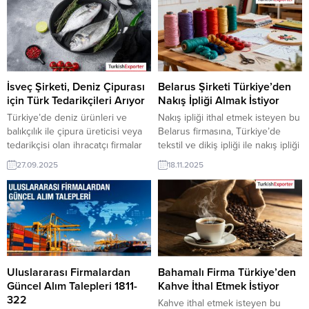
sunabilirler. Yeni bir ihracat pazarı
ihracatçı firmalar teklif sunabilirler.
fırsatı olan bu alım ilanının iletişim
Yeni bir ihracat pazarı fırsatı olan
bilgilerine TurkishExporter VIP
bu alım ilanının iletişim bilgilerine
üyeleri ile TE üyelik kredisi sahibi
TurkishExporter VIP üyeleri ile TE
ihracat şirketleri erişebilmektedir.
üyelik kredisi sahibi ihracat
➤ Bu ithalat alım talebinin...
şirketleri erişebilmektedir. ➤ Bu...
İsveç Şirketi, Deniz Çipurası
Belarus Şirketi Türkiye’den
için Türk Tedarikçileri Arıyor
Nakış İpliği Almak İstiyor
Türkiye’de deniz ürünleri ve
Nakış ipliği ithal etmek isteyen bu
balıkçılık ile çipura üreticisi veya
Belarus firmasına, Türkiye’de
tedarikçisi olan ihracatçı firmalar
tekstil ve dikiş ipliği ile nakış ipliği
için, İsveç’den gelen deniz
üreticisi veya tedarikçisi olan
27.09.2025
18.11.2025
çipurası ithalat talebi yeni bir
ihracatçı firmalar teklif sunabilirler.
ihracat pazarı fırsatı sunuyor. Bu
Yeni bir ihracat pazarı fırsatı olan
alım ilanının iletişim bilgilerine
bu alım ilanının iletişim bilgilerine
yalnızca TurkishExporter VIP
TurkishExporter VIP üyeleri ile TE
üyeleri ile TE kredi sahibi
üyelik kredisi sahibi ihracat
üyelerimiz erişebilmektedir. ➤
şirketleri erişebilmektedir. ➤ Bu
Talebin detaylarına buradan
ithalat alım...
ulaşabilirsiniz. Tüm Deniz
Uluslararası Firmalardan
Bahamalı Firma Türkiye’den
Ürünleri –...
Güncel Alım Talepleri 1811-
Kahve İthal Etmek İstiyor
322
Kahve ithal etmek isteyen bu