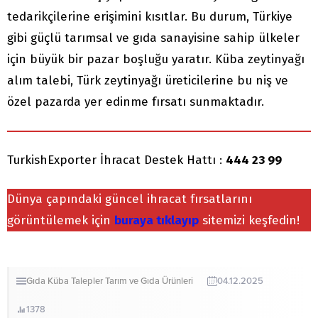
tedarikçilerine erişimini kısıtlar. Bu durum, Türkiye
gibi güçlü tarımsal ve gıda sanayisine sahip ülkeler
için büyük bir pazar boşluğu yaratır. Küba zeytinyağı
alım talebi, Türk zeytinyağı üreticilerine bu niş ve
özel pazarda yer edinme fırsatı sunmaktadır.
TurkishExporter İhracat Destek Hattı :
444 23 99
Dünya çapındaki güncel ihracat fırsatlarını
görüntülemek için
buraya tıklayıp
sitemizi keşfedin!
Gıda
Küba
Talepler
Tarım ve Gıda Ürünleri
04.12.2025
1378