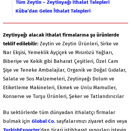
Tüm
Zeytin – Zeytinyağı
İthalat Talepleri
Küba’dan
Gelen İthalat Talepleri
Zeytinyağı
alacak ithalat firmalarına şu ürünlerde
teklif edilebilir:
Zeytin ve Zeytin Ürünleri, Sirke ve
Nar Ekşisi, Yemeklik Ayçiçek ve Mısırözü Yağları,
Biberiye ve Kekik gibi Baharat Çeşitleri, Özel Cam
Şişe ve Teneke Ambalajlar, Organik ve Doğal Gıdalar,
Salata ve Sos Malzemeleri, Zeytinyağı Dolum ve
Etiketleme Makineleri, Ekmek ve Unlu Mamuller,
Konserve ve Turşu Ürünleri, Şeker ve Tatlandırıcılar
Bu sektörlerde tüm dünyadan ithalatçı firmalar
bulmak için
Global Co.
sayfalarımızı ziyaret edin veya
TurkishExporter
’dan ticari istihbarat raporları isteyin.