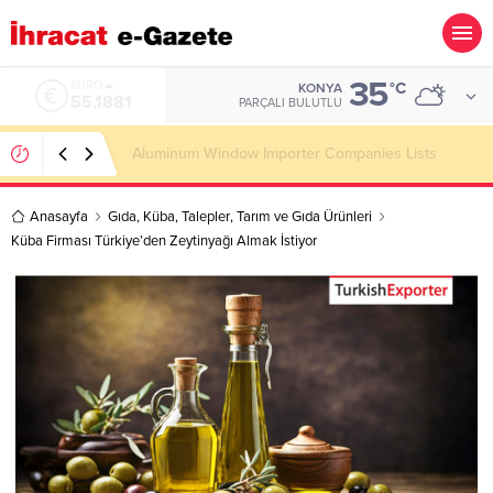
35
ALTIN
°C
KONYA
6.660,55
PARÇALI BULUTLU
Wooden Pallet Importer Companies Lists
Anasayfa
Gıda
,
Küba
,
Talepler
,
Tarım ve Gıda Ürünleri
Küba Firması Türkiye’den Zeytinyağı Almak İstiyor