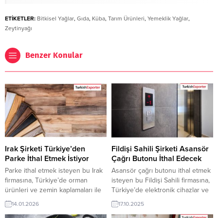
ETİKETLER:
Bitkisel Yağlar
,
Gıda
,
Küba
,
Tarım Ürünleri
,
Yemeklik Yağlar
,
Zeytinyağı
Benzer Konular
Irak Şirketi Türkiye’den
Fildişi Sahili Şirketi Asansör
Parke İthal Etmek İstiyor
Çağrı Butonu İthal Edecek
Parke ithal etmek isteyen bu Irak
Asansör çağrı butonu ithal etmek
firmasına, Türkiye’de orman
isteyen bu Fildişi Sahili firmasına,
ürünleri ve zemin kaplamaları ile
Türkiye’de elektronik cihazlar ve
parke üreticisi veya tedarikçisi
asansör parçaları ile buton
14.01.2026
17.10.2025
olan ihracatçı firmalar teklif
üreticisi veya tedarikçisi olan