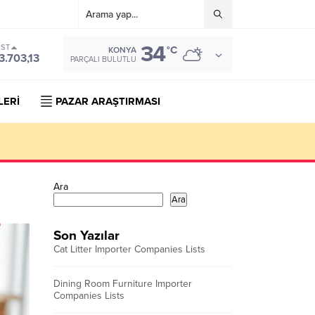
34
IST
°C
KONYA
3.703,13
PARÇALI BULUTLU
LERİ
PAZAR ARAŞTIRMASI
Ara
Ara
Son Yazılar
Cat Litter Importer Companies Lists
Dining Room Furniture Importer
Companies Lists