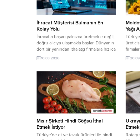
İhracat Müşterisi Bulmanın En
Moldov
Kolay Yolu
Yağı A
İhracatta başarı yalnızca üretmekle değil,
Türkiye
doğru alıcıya ulaşmakla başlar. Dünyanın
üreticis
dört bir yanından ithalatçı firmalara hızlıca
firmala
erişmek, talepleri görmek ve yeni iş
ayçiçek 
10.03.2026
20.09
bağlantıları kurmak artık çok daha kolay.
pazarı f
Dijital ticaret ağları ihracatçılara büyük
iletişim
avantaj sağlıyor. Günün Alım
Turkish
Taleplerinden Bazıları: Sırbistan Şirketi,
sahibi 
Türkiye’den Meyve Çeşitleri İthal
Talebin
EdecekLübnanlı Şirket, Gaz İstasyonu
ulaşabi
Hortumları...
Taleple
Mısır Şirketi Hindi Göğsü İthal
Ukrayn
Etmek İstiyor
Etmek 
Türkiye’de et ve tavuk ürünleri ile hindi
Rotary 