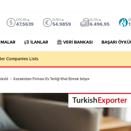
DOLAR
EURO
ALTIN
B
47,5639
54,9859
6.496,95
1
RMALAR
İLANLAR
VERİ BANKASI
BAŞARI ÖYKÜ
niture Importer Companies Lists
ekstil
Kazakistan Firması Ev Terliği İthal Etmek İstiyor