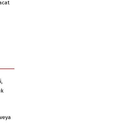
racat
i,
uk
 veya