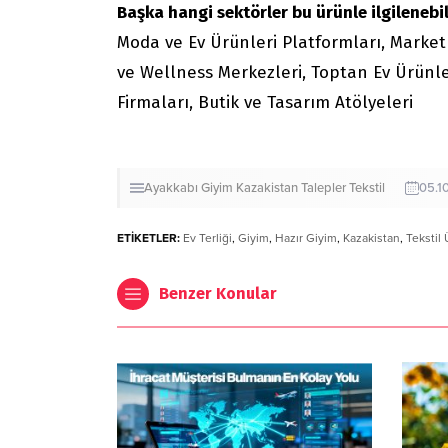
Başka hangi sektörler bu ürünle ilgilenebil
Moda ve Ev Ürünleri Platformları, Market
ve Wellness Merkezleri, Toptan Ev Ürünler
Firmaları, Butik ve Tasarım Atölyeleri
Ayakkabı
Giyim
Kazakistan
Talepler
Tekstil
05.1
ETİKETLER:
Ev Terliği
,
Giyim
,
Hazır Giyim
,
Kazakistan
,
Tekstil 
Benzer Konular