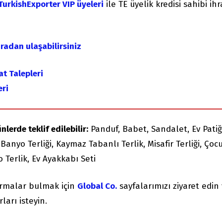
TurkishExporter VIP üyeleri
ile TE üyelik kredisi sahibi ih
uradan ulaşabilirsiniz
at Talepleri
eri
nlerde teklif edilebilir:
Panduf, Babet, Sandalet, Ev Patiğ
Banyo Terliği, Kaymaz Tabanlı Terlik, Misafir Terliği, Çoc
bo Terlik, Ev Ayakkabı Seti
irmalar bulmak için
Global Co.
sayfalarımızı ziyaret edin
ları isteyin.