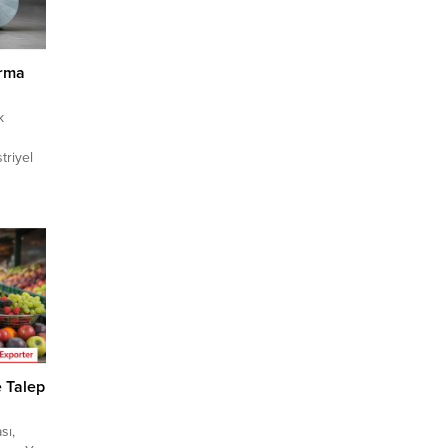
ırma
k
triyel
ı
catçı
 ihracat
letişim
leri ile
ketleri
..
 Talep
sı,