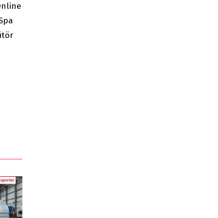
Online
 Spa
ütör