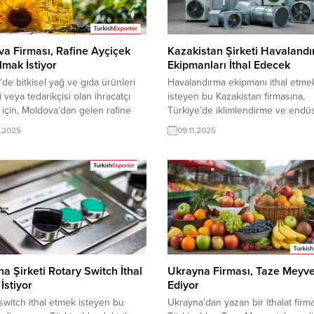
a Firması, Rafine Ayçiçek
Kazakistan Şirketi Havaland
lmak İstiyor
Ekipmanları İthal Edecek
’de bitkisel yağ ve gıda ürünleri
Havalandırma ekipmanı ithal etme
i veya tedarikçisi olan ihracatçı
isteyen bu Kazakistan firmasına,
r için, Moldova’dan gelen rafine
Türkiye’de iklimlendirme ve endüs
yağı ithalat talebi yeni bir ihracat
ekipman ile havalandırma ekipman
.2025
09.11.2025
ırsatı sunuyor. Bu alım ilanının
üreticisi veya tedarikçisi olan ihra
 bilgilerine yalnızca
firmalar teklif sunabilirler. Yeni bir
Exporter VIP üyeleri ile TE kredi
pazarı fırsatı olan bu alım ilanının i
üyelerimiz erişebilmektedir. ➤
bilgilerine TurkishExporter VIP üye
 detaylarına buradan
TE üyelik kredisi sahibi ihracat şir
lirsiniz Tüm Yemeklik Yağlar İthalat
erişebilmektedir. ➤ Bu ithalat alım.
riMoldova’dan...
a Şirketi Rotary Switch İthal
Ukrayna Firması, Taze Meyve
İstiyor
Ediyor
switch ithal etmek isteyen bu
Ukrayna’dan yazan bir ithalat firma