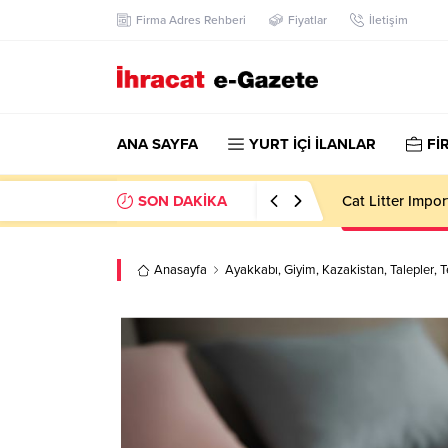
Firma Adres Rehberi
Fiyatlar
İletişim
ANA SAYFA
YURT İÇİ İLANLAR
Fİ
SON DAKİKA
Dining Room Fur
Anasayfa
Ayakkabı
,
Giyim
,
Kazakistan
,
Talepler
,
T