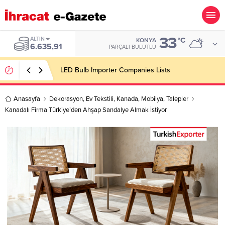
33
ALTIN
°C
KONYA
6.635,91
PARÇALI BULUTLU
LED Bulb Importer Companies Lists
Anasayfa
Dekorasyon
,
Ev Tekstili
,
Kanada
,
Mobilya
,
Talepler
Kanadalı Firma Türkiye’den Ahşap Sandalye Almak İstiyor