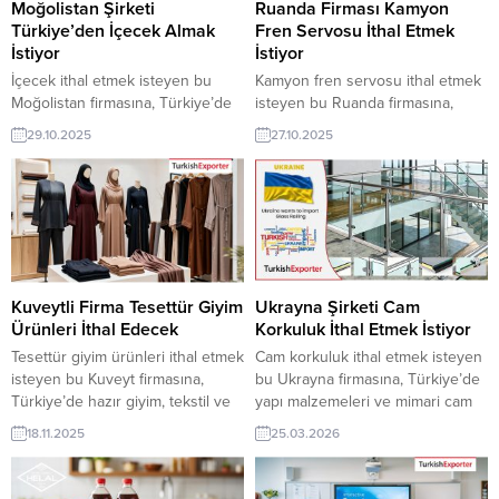
Moğolistan Şirketi
Ruanda Firması Kamyon
Türkiye’den İçecek Almak
Fren Servosu İthal Etmek
İstiyor
İstiyor
İçecek ithal etmek isteyen bu
Kamyon fren servosu ithal etmek
Moğolistan firmasına, Türkiye’de
isteyen bu Ruanda firmasına,
plastik ürünler ve ambalaj
Türkiye’de Türkiye’de otomotiv
29.10.2025
27.10.2025
malzemeleri ile çöp poşedi
sanayi ve fren sistemleri ile tır
üreticisi veya tedarikçisi olan
fren takviye ünitesi üreticisi veya
ihracatçı firmalar teklif sunabilirler.
tedarikçisi olan ihracatçı firmalar
Yeni bir ihracat pazarı fırsatı olan
teklif sunabilirler. Yeni bir ihracat
bu alım ilanının iletişim bilgilerine
pazarı fırsatı olan bu alım ilanının
TurkishExporter VIP üyeleri ile TE
iletişim bilgilerine TurkishExporter
üyelik kredisi sahibi ihracat
VIP üyeleri ile TE üyelik kredisi
şirketleri erişebilmektedir. ➤ Bu
sahibi ihracat şirketleri...
Kuveytli Firma Tesettür Giyim
Ukrayna Şirketi Cam
ithalat alım...
Ürünleri İthal Edecek
Korkuluk İthal Etmek İstiyor
Tesettür giyim ürünleri ithal etmek
Cam korkuluk ithal etmek isteyen
isteyen bu Kuveyt firmasına,
bu Ukrayna firmasına, Türkiye’de
Türkiye’de hazır giyim, tekstil ve
yapı malzemeleri ve mimari cam
moda ürünleri ile tesettür ürünleri
çözümleri ile cam korkuluk
18.11.2025
25.03.2026
üreticisi veya tedarikçisi olan
üreticisi veya tedarikçisi olan
ihracatçı firmalar teklif sunabilirler.
ihracatçı firmalar teklif sunabilirler.
Yeni bir ihracat pazarı fırsatı olan
Yeni bir ihracat pazarı fırsatı olan