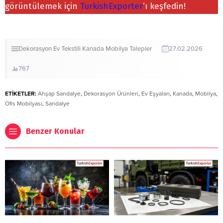
görüntülemek için
TurkishExporter
‘ı keşfedin!
Dekorasyon
Ev Tekstili
Kanada
Mobilya
Talepler
27.02.2026
767
ETİKETLER:
Ahşap Sandalye
,
Dekorasyon Ürünleri
,
Ev Eşyaları
,
Kanada
,
Mobilya
,
Ofis Mobilyası
,
Sandalye
Benzer Konular