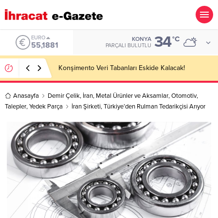
34
ALTIN
°C
KONYA
6.660,55
PARÇALI BULUTLU
Hotel Towel Importer Companies Lists
Anasayfa
Demir Çelik
,
İran
,
Metal Ürünler ve Aksamlar
,
Otomotiv
,
Talepler
,
Yedek Parça
İran Şirketi, Türkiye’den Rulman Tedarikçisi Arıyor