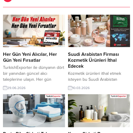
Her Gün Yeni Alıcılar, Her
Suudi Arabistan Firması
Gün Yeni Fırsatlar
Kozmetik Ürünleri İthal
Edecek
TurkishExporter ile dünyanın dört
bir yanından güncel alıcı
Kozmetik ürünleri ithal etmek
taleplerine ulaşın. Her gün
isteyen bu Suudi Arabistan
yayınlanan yeni ihracat fırsatları
firmasına, Türkiye’de kişisel bakım
29.06.2026
10.03.2026
sayesinde potansiyel müşterilerle
ve güzellik ile kozmetik ürünleri
tanışın, tekliflerinizi doğrudan
üreticisi veya tedarikçisi olan
iletin ve markanızı uluslararası
ihracatçı firmalar teklif sunabilirler.
pazarlarda daha fazla alıcıyla
Yeni bir ihracat pazarı fırsatı olan
buluşturun. ⮩ Yüzlerce yeni
bu alım ilanının iletişim bilgilerine
ihracat fırsatlarını görüntüleyin!
TurkishExporter VIP üyeleri ile TE
Nikaragua Firması, Cross Cut
üyelik kredisi sahibi ihracat
Traverten Almak
şirketleri erişebilmektedir. ➤ Bu