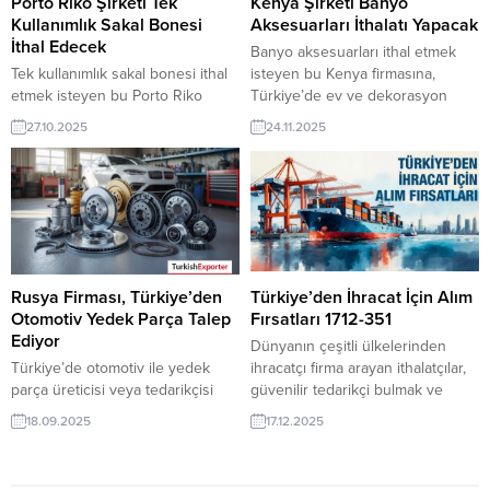
Porto Riko Şirketi Tek
Kenya Şirketi Banyo
İstiyorYunanistanlı Şirket, Kaliteli
ithalat...
Kullanımlık Sakal Bonesi
Aksesuarları İthalatı Yapacak
Çanta İthal Etmek
İthal Edecek
Banyo aksesuarları ithal etmek
İstiyorPakistanlı...
Tek kullanımlık sakal bonesi ithal
isteyen bu Kenya firmasına,
etmek isteyen bu Porto Riko
Türkiye’de ev ve dekorasyon
firmasına, Türkiye’de kişisel
ürünleri ile banyo aksesuarları
27.10.2025
24.11.2025
hijyen ve koruyucu ekipmanlar ile
üreticisi veya tedarikçisi olan
tek kullanımlık sakal bonesi
ihracatçı firmalar teklif sunabilirler.
üreticisi veya tedarikçisi olan
Yeni bir ihracat pazarı fırsatı olan
ihracatçı firmalar teklif sunabilirler.
bu alım ilanının iletişim bilgilerine
Yeni bir ihracat pazarı fırsatı olan
TurkishExporter VIP üyeleri ile TE
bu alım ilanının iletişim bilgilerine
üyelik kredisi sahibi ihracat
TurkishExporter VIP üyeleri ile TE
şirketleri erişebilmektedir. ➤ Bu
üyelik kredisi sahibi ihracat...
ithalat alım...
Rusya Firması, Türkiye’den
Türkiye’den İhracat İçin Alım
Otomotiv Yedek Parça Talep
Fırsatları 1712-351
Ediyor
Dünyanın çeşitli ülkelerinden
Türkiye’de otomotiv ile yedek
ihracatçı firma arayan ithalatçılar,
parça üreticisi veya tedarikçisi
güvenilir tedarikçi bulmak ve
olan ihracatçı firmalar için,
rekabetçi fiyatlara ulaşmak için
18.09.2025
17.12.2025
Rusya’dan gelen otomotiv yedek
TurkishExporter’ı tercih ediyor.
parça ithalat talebi yeni bir ihracat
Platform, sektör bazlı alım
pazarı fırsatı sunuyor. Bu alım
taleplerini günlük olarak sunarak