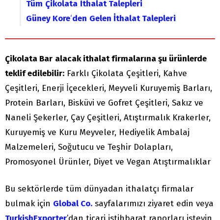
Tüm
Çikolata
İthalat Talepleri
Güney Kore
‘
den
Gelen İthalat Talepleri
Çikolata Bar
alacak ithalat firmalarına şu ürünlerde
teklif edilebilir:
Farklı Çikolata Çeşitleri, Kahve
Çeşitleri, Enerji İçecekleri, Meyveli Kuruyemiş Barları,
Protein Barları, Bisküvi ve Gofret Çeşitleri, Sakız ve
Naneli Şekerler, Çay Çeşitleri, Atıştırmalık Krakerler,
Kuruyemiş ve Kuru Meyveler, Hediyelik Ambalaj
Malzemeleri, Soğutucu ve Teşhir Dolapları,
Promosyonel Ürünler, Diyet ve Vegan Atıştırmalıklar
Bu sektörlerde tüm dünyadan ithalatçı firmalar
bulmak için
Global Co.
sayfalarımızı ziyaret edin veya
TurkishExporter
’dan ticari istihbarat raporları isteyin.