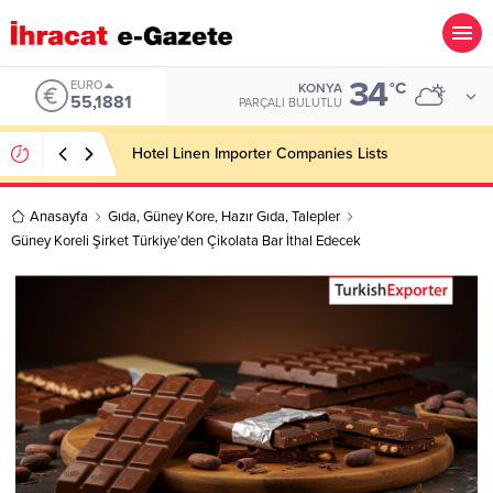
34
ALTIN
°C
KONYA
6.660,55
PARÇALI BULUTLU
Soft Drink Importer Companies Lists
Anasayfa
Gıda
,
Güney Kore
,
Hazır Gıda
,
Talepler
Güney Koreli Şirket Türkiye’den Çikolata Bar İthal Edecek