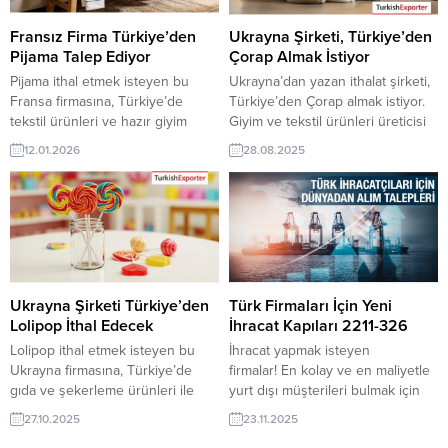
inceleyiniz.Bugüne ait tüm alım
sahibi ihracat şirketleri
talepleri: Kolombiya Firması, UHT
erişebilmektedir. ➤...
Fransız Firma Türkiye’den
Ukrayna Şirketi, Türkiye’den
Süt Pastörizatörü Almak
Pijama Talep Ediyor
Çorap Almak İstiyor
İstiyorİngiltere Firması,...
Pijama ithal etmek isteyen bu
Ukrayna’dan yazan ithalat şirketi,
Fransa firmasına, Türkiye’de
Türkiye’den Çorap almak istiyor.
tekstil ürünleri ve hazır giyim
Giyim ve tekstil ürünleri üreticisi
sanayi ile uyku giyimi üreticisi
olan Türk şirketler için
12.01.2026
28.08.2025
veya tedarikçisi olan ihracatçı
Ukrayna’dan gelen bu talep yeni
firmalar teklif sunabilirler. Yeni bir
bir ihracat pazarı olabilir. Bu alım
ihracat pazarı fırsatı olan bu alım
ilanın detaylarına TurkishExporter
ilanının iletişim bilgilerine
/ VIP üyeleri cevap verebilir. ➤
TurkishExporter VIP üyeleri ile TE
Talebin detaylarına buradan
üyelik kredisi sahibi ihracat
ulaşabilirsiniz. Tüm Çorap İthalat
şirketleri erişebilmektedir. ➤ Bu
TalepleriUkrayna’dan Gelen
ithalat...
İthalat Talepleri Çorap satın...
Ukrayna Şirketi Türkiye’den
Türk Firmaları İçin Yeni
Lolipop İthal Edecek
İhracat Kapıları 2211-326
Lolipop ithal etmek isteyen bu
İhracat yapmak isteyen
Ukrayna firmasına, Türkiye’de
firmalar! En kolay ve en maliyetle
gıda ve şekerleme ürünleri ile
yurt dışı müşterileri bulmak için
lolipop üreticisi veya tedarikçisi
pahalı fuarlara katılmanıza gerek
27.10.2025
23.11.2025
olan ihracatçı firmalar teklif
yok. Pazar araştırması yapmak için