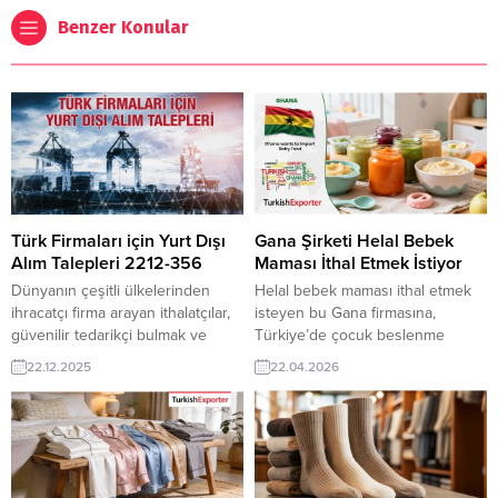
Benzer Konular
Türk Firmaları için Yurt Dışı
Gana Şirketi Helal Bebek
Alım Talepleri 2212-356
Maması İthal Etmek İstiyor
Dünyanın çeşitli ülkelerinden
Helal bebek maması ithal etmek
ihracatçı firma arayan ithalatçılar,
isteyen bu Gana firmasına,
güvenilir tedarikçi bulmak ve
Türkiye’de çocuk beslenme
rekabetçi fiyatlara ulaşmak için
ürünleri ve tamamlayıcı gıdalar ile
22.12.2025
22.04.2026
TurkishExporter’ı tercih ediyor.
bebek maması üreticisi veya
Platform, sektör bazlı alım
tedarikçisi olan ihracatçı firmalar
taleplerini günlük olarak sunarak
teklif sunabilirler. Yeni bir ihracat
Türk üreticileri küresel alıcılarla
pazarı fırsatı olan bu alım ilanının
hızlı ve doğru şekilde eşleştiriyor.
iletişim bilgilerine TurkishExporter
Aşağıda örnekleri
VIP üyeleri ile TE üyelik kredisi