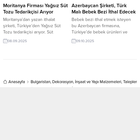
İthalat TalepleriHollanda’dan
Firması Kırmızı Mercimek Satın
Moritanya Firması Yağsız Süt
Azerbaycan Şirketi, Türk
Gelen İthalat Talepleri Ayakkabı
Almak İstiyorGürcistan,
Tozu Tedarikçisi Arıyor
Malı Bebek Bezi İthal Edecek
satın...
Türkiye’den Buklet Türü...
Moritanya’dan yazan ithalat
Bebek bezi ithal etmek isteyen
şirketi, Türkiye’den Yağsız Süt
bu Azerbaycan firmasına,
Tozu tedarikçisi arıyor. Süt
Türkiye’de bebek ürünleri ve
ürünleri & gıda katkıları üreticisi
hijyen malzemeleri ile bebek bezi
08.09.2025
09.10.2025
olan Türk şirketler için
üreticisi veya tedarikçisi olan
Moritanya’dan gelen bu talep yeni
ihracatçı firmalar teklif sunabilirler.
bir ihracat pazarı olabilir. Bu alım
Yeni bir ihracat pazarı fırsatı olan
ilanın detaylarına TurkishExporter
bu alım ilanının iletişim bilgilerine
/ VIP üyeleri cevap verebilir. ➤
TurkishExporter VIP üyeleri ile TE
Talebin detaylarına buradan
üyelik kredisi sahibi ihracat
ulaşabilirsiniz. Tüm Süt
Anasayfa
Bulgaristan
,
Dekorasyon
şirketleri erişebilmektedir. ➤ Bu
,
İnşaat ve Yapı Malzemeleri
,
Talepler
Ürünleri İthalat
ithalat...
Bulgaristan Firması Laminant Parke İthal Edecek
TalepleriMoritanya’dan Gelen
İthalat...