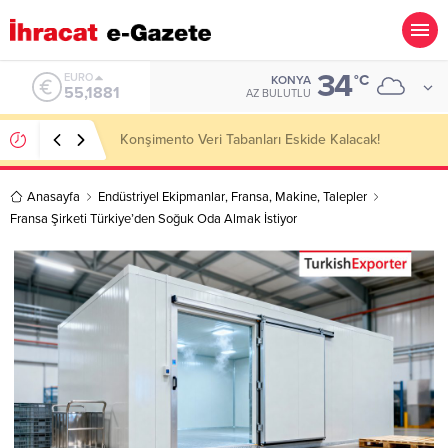
34
ALTIN
°C
KONYA
6.660,55
AZ BULUTLU
Hotel Towel Importer Companies Lists
Anasayfa
Endüstriyel Ekipmanlar
,
Fransa
,
Makine
,
Talepler
Fransa Şirketi Türkiye’den Soğuk Oda Almak İstiyor