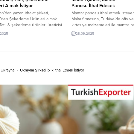
ri Almak İstiyor
Panosu İthal Edecek
an’dan yazan ithalat şirketi,
Mantar panosu ithal etmek isteye
’den Şekerleme Ürünleri almak
Malta firmasına, Türkiye’de ofis ve
 Tatlı & şekerleme ürünleri üreticisi
kırtasiye malzemeleri ile mantar p
rk şirketler için Gürcistan’dan
üreticisi veya tedarikçisi olan ihra
.2025
28.09.2025
u talep yeni bir ihracat pazarı
firmalar teklif sunabilirler. Yeni bir
. Bu alım ilanın detaylarına
pazarı fırsatı olan bu alım ilanının i
Exporter / VIP üyeleri cevap
bilgilerine TurkishExporter VIP üye
ir. ➤ Talebin detaylarına buradan
TE üyelik kredisi sahibi ihracat şir
lirsiniz. Tüm Şekerleme İthalat
erişebilmektedir. ➤ Bu ithalat alım.
riGürcistan’dan Gelen İthalat
,
Ukrayna
Ukrayna Şirketi İplik İthal Etmek İstiyor
ri Şekerleme...