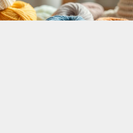
yor
asına, Türkiye’de tekstil ve hammadde ürünleri ile iplik
rmalar teklif sunabilirler. Yeni bir ihracat pazarı fırsatı o
shExporter VIP üyeleri
ile TE üyelik kredisi sahibi ihracat