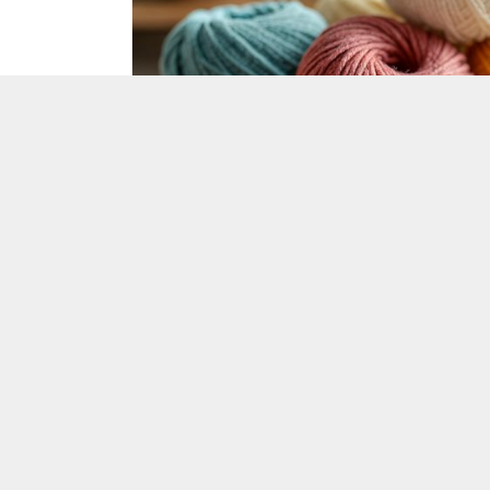
Ukrayna Şirketi İplik İthal Etmek İsti
İplik ithal etmek isteyen bu Ukrayna firm
üreticisi veya tedarikçisi olan ihracatçı fi
bu alım ilanının iletişim bilgilerine
Turki