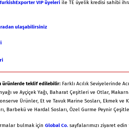
TurkishExporter VIP üyeleri
ile TE üyelik kredisi sahibi ih
uradan ulaşabilirsiniz
i
ri
 ürünlerde teklif edilebilir:
Farklı Acılık Seviyelerinde Acı
nyağı ve Ayçiçek Yağı, Baharat Çeşitleri ve Otlar, Makar
 Konserve Ürünler, Et ve Tavuk Marine Sosları, Ekmek ve 
rı, Barbekü ve Hardal Sosları, Özel Gurme Peynir Çeşitle
irmalar bulmak için
Global Co.
sayfalarımızı ziyaret edin