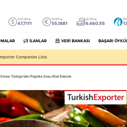
DOLAR
EURO
ALTIN
BI
47,7111
55,1881
6.660,55
1
RMALAR
İLANLAR
VERİ BANKASI
BAŞARI ÖYKÜ
orter Companies Lists
Firması Türkiye’den Paprika Sosu İthal Edecek