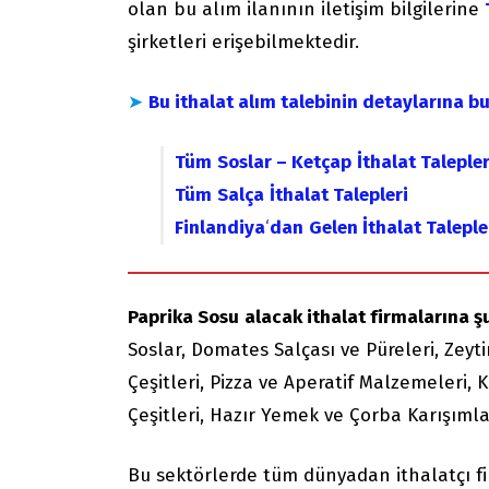
olan bu alım ilanının iletişim bilgilerine
şirketleri erişebilmektedir.
➤
Bu ithalat alım talebinin detaylarına b
Tüm
Soslar – Ketçap
İthalat Talepler
Tüm
Salça
İthalat Talepleri
Finlandiya
‘
dan
Gelen İthalat Taleple
Paprika Sosu
alacak ithalat firmalarına şu
Soslar, Domates Salçası ve Püreleri, Zeyti
Çeşitleri, Pizza ve Aperatif Malzemeleri,
Çeşitleri, Hazır Yemek ve Çorba Karışımla
Bu sektörlerde tüm dünyadan ithalatçı f