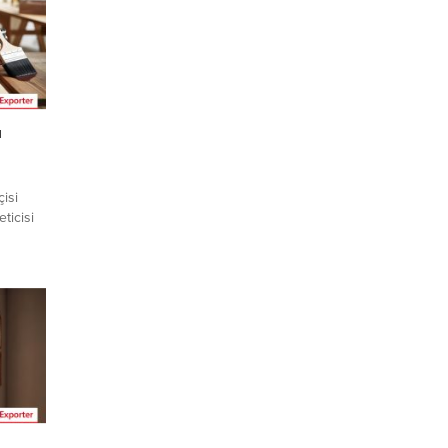
ı
isi
ticisi
n gelen
ilir. Bu
rter /
ebin
z. Tüm
da’dan