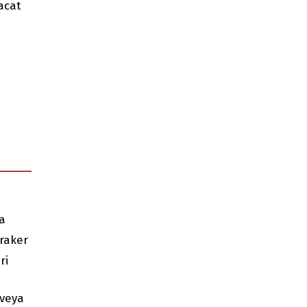
racat
na
Kraker
ri
 veya