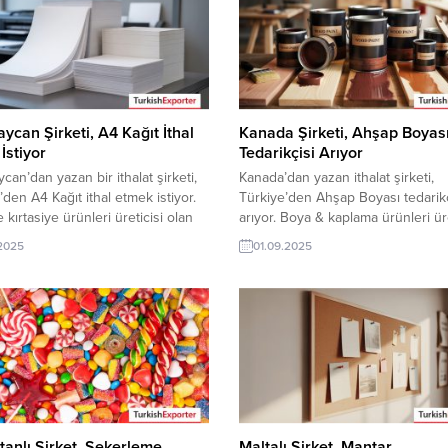
ycan Şirketi, A4 Kağıt İthal
Kanada Şirketi, Ahşap Boyas
İstiyor
Tedarikçisi Arıyor
can’dan yazan bir ithalat şirketi,
Kanada’dan yazan ithalat şirketi,
’den A4 Kağıt ithal etmek istiyor.
Türkiye’den Ahşap Boyası tedarikç
 kırtasiye ürünleri üreticisi olan
arıyor. Boya & kaplama ürünleri üre
rketler için Azerbaycan’dan gelen
olan Türk şirketler için Kanada’da
.2025
01.09.2025
 yeni bir ihracat pazarı olabilir Bu
bu talep yeni bir ihracat pazarı olab
anın detaylarına TurkishExporter /
alım ilanın detaylarına TurkishExpo
leri cevap verebilir. ➤ Talebin
VIP üyeleri cevap verebilir. ➤ Tal
rına buradan ulaşabilirsiniz Tüm
detaylarına buradan ulaşabilirsini
şitleri İthalat TalepleriTüm
Ahşap Boya İthalat TalepleriKana
e Ürünleri İthalat...
Gelen İthalat Talepleri...
tanlı Şirket, Şekerleme
Maltalı Şirket, Mantar