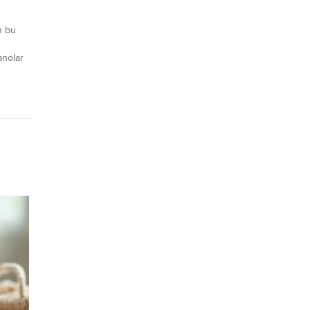
n bu
anolar
catçı
 ihracat
letişim
leri ile
ketleri
..