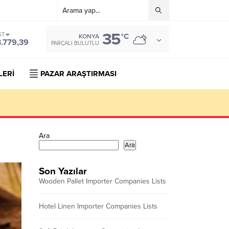
35
ST
°C
KONYA
3.779,39
PARÇALI BULUTLU
LERİ
PAZAR ARAŞTIRMASI
Ara
Ara
Son Yazılar
Wooden Pallet Importer Companies Lists
Hotel Linen Importer Companies Lists