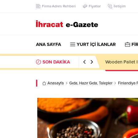
Firma Adres Rehberi
Fiyatlar
İletişim
ANA SAYFA
YURT İÇİ İLANLAR
Fİ
SON DAKİKA
Hotel Linen Imp
Anasayfa
Gıda
,
Hazır Gıda
,
Talepler
Finlandiya 