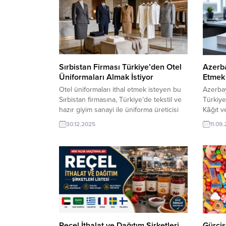
Sırbistan Firması Türkiye’den Otel
Azerba
Üniformaları Almak İstiyor
Etmek 
Otel üniformaları ithal etmek isteyen bu
Azerbay
Sırbistan firmasına, Türkiye’de tekstil ve
Türkiye
hazır giyim sanayi ile üniforma üreticisi
Kâğıt ve
veya tedarikçisi olan ihracatçı firmalar
Türk şi
30.12.2025
11.09
teklif sunabilirler. Yeni bir ihracat pazarı
bu talep
fırsatı olan bu alım ilanının iletişim
alım il
bilgilerine TurkishExporter VIP üyeleri ile
VIP üye
TE üyelik kredisi sahibi ihracat şirketleri
detayla
erişebilmektedir. ➤ Bu ithalat alım...
Kağıt Çe
Kırtasiy
Reçel İthalat ve Dağıtım Şirketleri
Gürcis