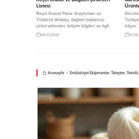
Listesi
Ürünle
Reçel İhracat Pazar Araştırması ve
Gürcist
Yüzlerce ithalatçı, dağıtım toptancısı
Türkiye
şirket adresleri, iletişim bilgileri ve ilgili
istiyor.
oldukları konular. Reçel ithalat ve dağıtım
olan Tü
08.07.2026
01.09
şirketleri listesiyle hedef pazarlardaki
gelen b
alıcılara daha hızlı ulaşın. TurkishExporter
olabilir
mini pazar araştırmaları ve canlı ithalat
Turkish
alım talepleri sayesinde güvenilir ithalatçı
verebil
firmaları keşfedin, yeni ihracat fırsatlarını
ulaşabi
değerlendirin ve küresel pazarlarda...
Taleple
Anasayfa
Endüstriyel Ekipmanlar
,
Talepler
,
Tekstil
Taleple