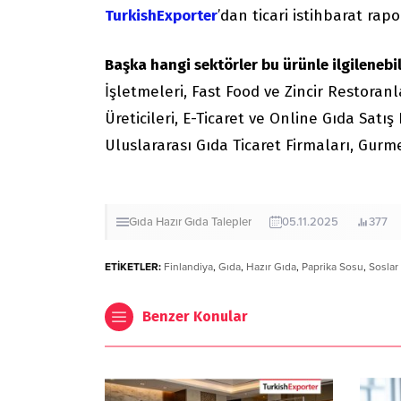
TurkishExporter
’dan ticari istihbarat rapor
Başka hangi sektörler bu ürünle ilgilenebil
İşletmeleri, Fast Food ve Zincir Restoranl
Üreticileri, E-Ticaret ve Online Gıda Satı
Uluslararası Gıda Ticaret Firmaları, Gur
Gıda
Hazır Gıda
Talepler
05.11.2025
377
ETİKETLER:
Finlandiya
,
Gıda
,
Hazır Gıda
,
Paprika Sosu
,
Soslar
Benzer Konular