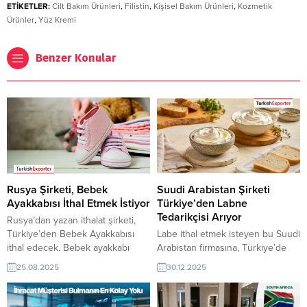
ETİKETLER:
Cilt Bakım Ürünleri
,
Filistin
,
Kişisel Bakım Ürünleri
,
Kozmetik
Ürünler
,
Yüz Kremi
Benzer Konular
Rusya Şirketi, Bebek
Suudi Arabistan Şirketi
Ayakkabısı İthal Etmek İstiyor
Türkiye’den Labne
Tedarikçisi Arıyor
Rusya’dan yazan ithalat şirketi,
Türkiye’den Bebek Ayakkabısı
Labe ithal etmek isteyen bu Suudi
ithal edecek. Bebek ayakkabı
Arabistan firmasına, Türkiye’de
üreticisi olan Türk şirketler için
gıda ve süt ürünleri sanayi ile
25.08.2025
30.12.2025
yeni bir ihracat pazarı olabilir. İlgili
labne üreticisi veya tedarikçisi
Türk şirketlerinin ürün
olan ihracatçı firmalar teklif
yelpazesini görüp karar verecek
sunabilirler. Yeni bir ihracat pazarı