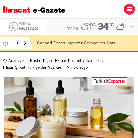
34
ALTIN
°C
KONYA
6.623,43
PARÇALI BULUTLU
Konşimento Veri Tabanları Eskide Kalacak!
Anasayfa
Filistin
,
Kişisel Bakım
,
Kozmetik
,
Talepler
Filistin Şirketi Türkiye’den Yüz Kremi Almak İstiyor