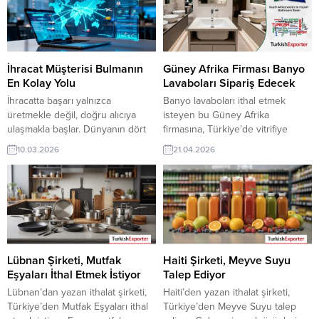
bu Rusya alım ilanın detaylarına
fırsatı olan bu alım ilanının iletişim
TurkishExporter / VIP üyeleri
bilgilerine TurkishExporter VIP
cevap verebilir. ? Talebin
üyeleri ile TE üyelik kredisi sahibi
detaylarına buradan
ihracat şirketleri erişebilmektedir.
ulaşabilirsiniz. Tüm Bebek ve
➤ Bu ithalat alım...
İhracat Müşterisi Bulmanın
Güney Afrika Firması Banyo
Çocuk Ayakkabıları...
En Kolay Yolu
Lavaboları Sipariş Edecek
İhracatta başarı yalnızca
Banyo lavaboları ithal etmek
üretmekle değil, doğru alıcıya
isteyen bu Güney Afrika
ulaşmakla başlar. Dünyanın dört
firmasına, Türkiye’de vitrifiye
bir yanından ithalatçı firmalara
ürünleri ve banyo aksesuarları ile
10.03.2026
21.04.2026
hızlıca erişmek, talepleri görmek
banyo lavaboları üreticisi veya
ve yeni iş bağlantıları kurmak artık
tedarikçisi olan ihracatçı firmalar
çok daha kolay. Dijital ticaret
teklif sunabilirler. Yeni bir ihracat
ağları ihracatçılara büyük avantaj
pazarı fırsatı olan bu alım ilanının
sağlıyor. Günün Alım
iletişim bilgilerine TurkishExporter
Taleplerinden Bazıları: Sırbistan
VIP üyeleri ile TE üyelik kredisi
Şirketi, Türkiye’den Meyve
sahibi ihracat şirketleri
Çeşitleri İthal EdecekLübnanlı
erişebilmektedir. ➤ Bu...
Lübnan Şirketi, Mutfak
Haiti Şirketi, Meyve Suyu
Şirket, Gaz İstasyonu Hortumları...
Eşyaları İthal Etmek İstiyor
Talep Ediyor
Lübnan’dan yazan ithalat şirketi,
Haiti’den yazan ithalat şirketi,
Türkiye’den Mutfak Eşyaları ithal
Türkiye’den Meyve Suyu talep