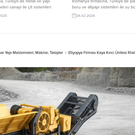
na, Türkiye’de metal ve yapı
Romanya firmasına, Türkiye’de pla
leri sanayi ile çit sistemleri
boru ve altyapı sistemleri ile su bo
i veya tedarikçisi olan ihracatçı
üreticisi veya tedarikçisi olan ihra
.2025
26.02.2026
 teklif sunabilirler. Yeni bir ihracat
firmalar teklif sunabilirler. Yeni bir
ırsatı olan bu alım ilanının iletişim
pazarı fırsatı olan bu alım ilanının i
rine TurkishExporter VIP üyeleri ile
bilgilerine TurkishExporter VIP üye
k kredisi sahibi ihracat şirketleri
TE üyelik kredisi sahibi ihracat şir
lmektedir. ➤ Bu...
erişebilmektedir. ➤ Bu...
 ve Yapı Malzemeleri
,
Makine
,
Talepler
Etiyopya Firması Kaya Kırıcı Ünitesi İth