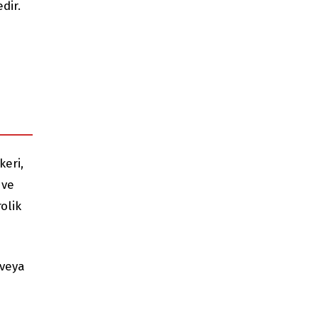
dir.
keri,
 ve
olik
 veya