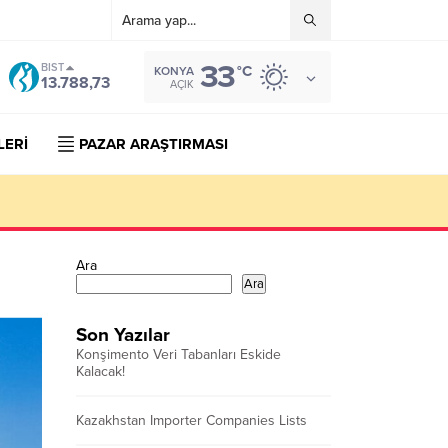
33
BIST
°C
KONYA
13.788,73
AÇIK
LERİ
PAZAR ARAŞTIRMASI
Ara
Ara
Son Yazılar
Konşimento Veri Tabanları Eskide
Kalacak!
Kazakhstan Importer Companies Lists