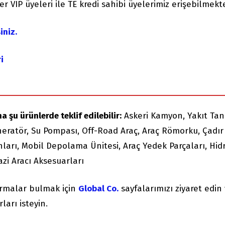
er VIP üyeleri ile TE kredi sahibi üyelerimiz erişebilmekte
iniz.
i
a şu ürünlerde teklif edilebilir:
Askeri Kamyon, Yakıt Tan
eneratör, Su Pompası, Off-Road Araç, Araç Römorku, Çadır
ları, Mobil Depolama Ünitesi, Araç Yedek Parçaları, Hidr
zi Aracı Aksesuarları
irmalar bulmak için
Global Co.
sayfalarımızı ziyaret edin
ları isteyin.