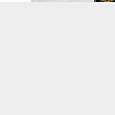
Etiyopya Firması Kaya Kırıcı Ünitesi 
Türkiye’de endüstriyel ekipmanlar ile makin
Etiyopya’dan gelen
kaya kırıcı ünitesi ith
ilanının iletişim bilgilerine yalnızca Turk
erişebilmektedir.
➤
Talebin detaylarına buradan ulaşabilirs