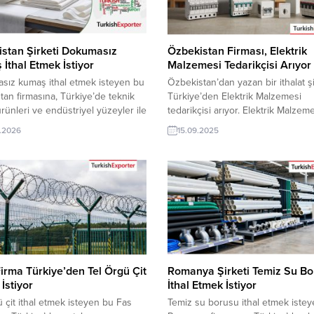
stan Şirketi Dokumasız
Özbekistan Firması, Elektrik
İthal Etmek İstiyor
Malzemesi Tedarikçisi Arıyor
sız kumaş ithal etmek isteyen bu
Özbekistan’dan yazan bir ithalat şi
tan firmasına, Türkiye’de teknik
Türkiye’den Elektrik Malzemesi
 ürünleri ve endüstriyel yüzeyler ile
tedarikçisi arıyor. Elektrik Malzeme
ız kumaş üreticisi veya
aydınlatma ürün ve ekipmanları üre
.2026
15.09.2025
isi olan ihracatçı firmalar teklif
veya tedarikçisi olan Türk şirketler
rler. Yeni bir ihracat pazarı fırsatı
Özbekistan’dan gelen bu talep yen
alım ilanının iletişim bilgilerine
ihracat pazarı olabilir. Bu alım ilanı
Exporter VIP üyeleri ile TE üyelik
detaylarına TurkishExporter / VIP 
sahibi ihracat şirketleri
cevap verebilir. ➤ Talebin detayla
lmektedir. ➤ Bu...
buradan ulaşabilirsiniz Tüm Elektri
Firma Türkiye’den Tel Örgü Çit
Romanya Şirketi Temiz Su B
İstiyor
İthal Etmek İstiyor
ü çit ithal etmek isteyen bu Fas
Temiz su borusu ithal etmek iste