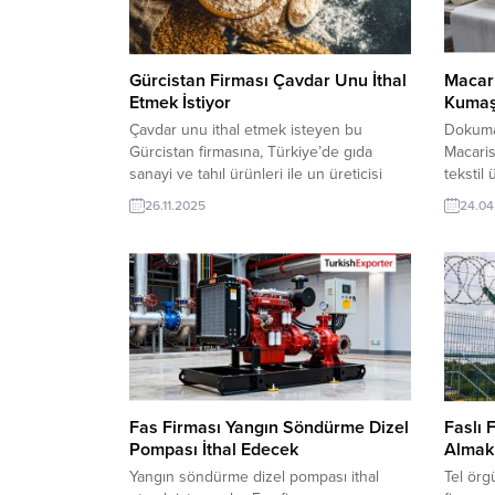
Gürcistan Firması Çavdar Unu İthal
Macari
Etmek İstiyor
Kumaş 
Çavdar unu ithal etmek isteyen bu
Dokuma
Gürcistan firmasına, Türkiye’de gıda
Macaris
sanayi ve tahıl ürünleri ile un üreticisi
tekstil
veya tedarikçisi olan ihracatçı firmalar
dokumas
26.11.2025
24.04
teklif sunabilirler. Yeni bir ihracat pazarı
tedarikç
fırsatı olan bu alım ilanının iletişim
sunabili
bilgilerine TurkishExporter VIP üyeleri ile
olan bu 
TE üyelik kredisi sahibi ihracat şirketleri
Turkish
erişebilmektedir. ➤ Bu ithalat alım...
kredisi 
erişebi
Fas Firması Yangın Söndürme Dizel
Faslı 
Pompası İthal Edecek
Almak 
Yangın söndürme dizel pompası ithal
Tel örg