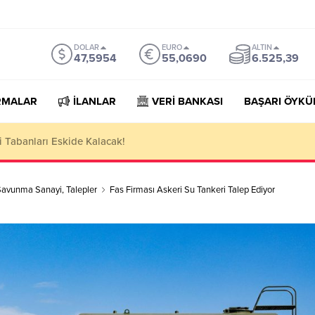
DOLAR
EURO
ALTIN
47,5954
55,0690
6.525,39
RMALAR
İLANLAR
VERİ BANKASI
BAŞARI ÖYKÜ
orter Companies Lists
Savunma Sanayi
,
Talepler
Fas Firması Askeri Su Tankeri Talep Ediyor