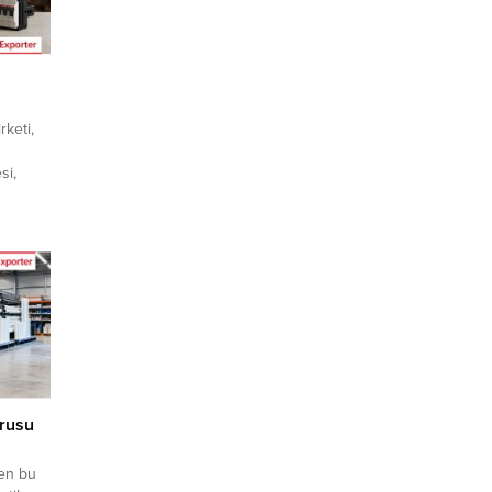
rketi,
si,
ticisi
 için
i bir
n
üyeleri
rına
k ve...
orusu
yen bu