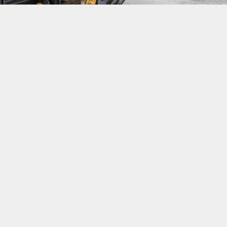
İthal Edecek
e üreticisi veya tedarikçisi olan ihracatçı firmalar için,
alat talebi
yeni bir ihracat pazarı fırsatı sunuyor. Bu alım
ishExporter VIP üyeleri ile TE kredi sahibi üyelerimiz
iniz.