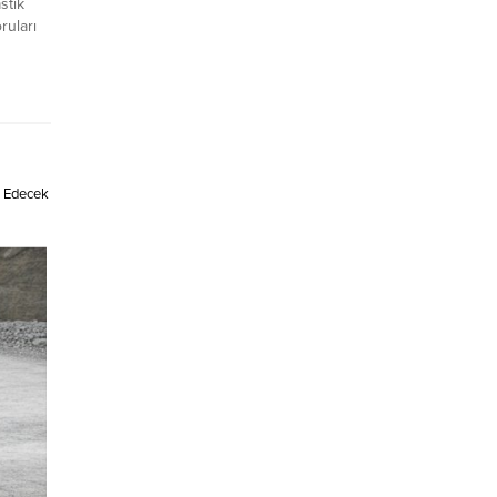
stik
ruları
catçı
 ihracat
letişim
leri ile
ketleri
al Edecek