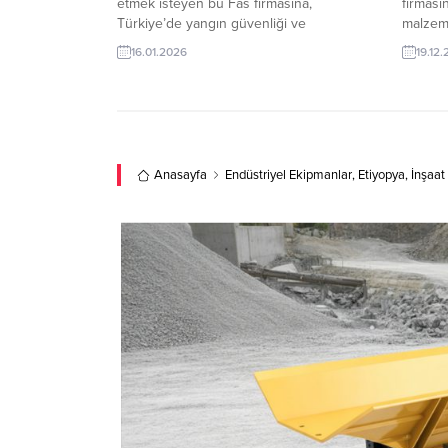
etmek isteyen bu Fas firmasına,
firması
Türkiye’de yangın güvenliği ve
malzeme
endüstriyel ekipmanlar ile yangın
üreticis
16.01.2026
19.12
söndürme pompası üreticisi veya
firmalar
tedarikçisi olan ihracatçı firmalar teklif
pazarı f
sunabilirler. Yeni bir ihracat pazarı fırsatı
bilgile
olan bu alım ilanının iletişim bilgilerine
TE üyeli
TurkishExporter VIP üyeleri ile TE üyelik
erişebi
kredisi sahibi ihracat şirketleri
Anasayfa
Endüstriyel Ekipmanlar
,
Etiyopya
,
İnşaat
erişebilmektedir....