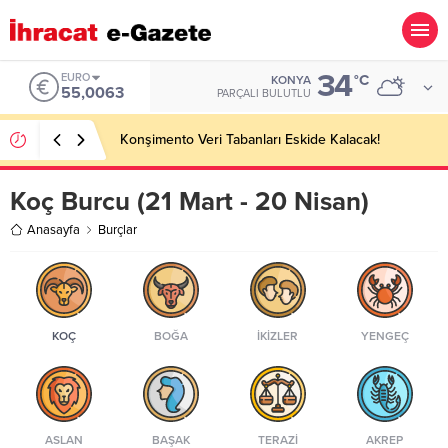
34
EURO
°C
KONYA
55,0063
PARÇALI BULUTLU
Konşimento Veri Tabanları Eskide Kalacak!
Koç Burcu (21 Mart - 20 Nisan)
Anasayfa
Burçlar
KOÇ
BOĞA
İKIZLER
YENGEÇ
ASLAN
BAŞAK
TERAZI
AKREP