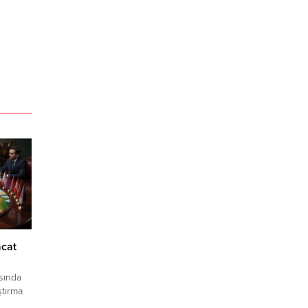
acat
asında
ştırma