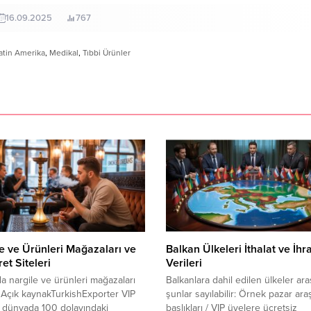
16.09.2025
767
atin Amerika
,
Medikal
,
Tıbbi Ürünler
e ve Ürünleri Mağazaları ve
Balkan Ülkeleri İthalat ve İhr
ret Siteleri
Verileri
 nargile ve ürünleri mağazaları
Balkanlara dahil edilen ülkeler ar
 / Açık kaynakTurkishExporter VIP
şunlar sayılabilir: Örnek pazar ara
; dünyada 100 dolayındaki
başlıkları / VIP üyelere ücretsiz