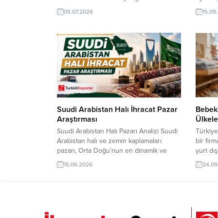
ithalatçı, distribütör ve toptancı firmaları
ülkedek
05.07.2026
15.09
keşfedin, yeni müşteriler bulun ve ihracat
tamamın
fırsatlarınızı hızla artırın. Türk ihracat
temsilc
ihracat şirketlerine yönelik sandalye
Nargile
ihracat pazar araştırması ve yüzlerce
taleple
ithalatçı firma, dağıtım toptancısı hizmet
Turkish
şirket adresleri, iletişim bilgileri ve...
nargile
takımı, 
Suudi Arabistan Halı İhracat Pazar
Bebek 
Araştırması
Ülkele
Suudi Arabistan Halı Pazarı Analizi Suudi
Türkiye
Arabistan halı ve zemin kaplamaları
bir fir
pazarı, Orta Doğu’nun en dinamik ve
yurt dı
yüksek ithalat potansiyeline sahip
oldukça
15.06.2026
24.09
pazarlarından biridir. Ülkenin sosyo-
her bir
kültürel yapısı, ekonomik dönüşüm
“dikkat
programları ve inşaat sektöründeki
birlikt
devasa hamleler, halı talebini doğrudan
Fırsatla
şekillendirmektedir. TurkishExporter VIP
Almanya