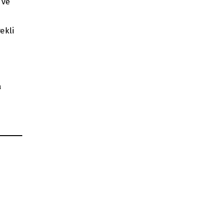
 ve
ekli
a
a