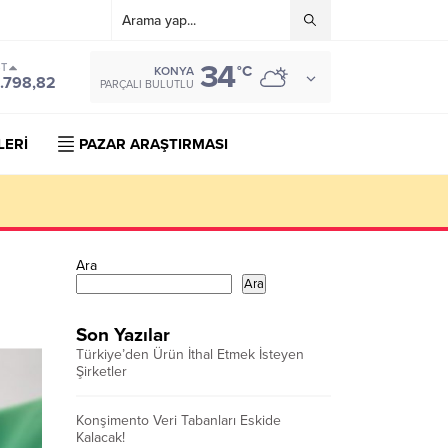
34
ST
°C
KONYA
.798,82
PARÇALI BULUTLU
LERİ
PAZAR ARAŞTIRMASI
Ara
Ara
Son Yazılar
Türkiye’den Ürün İthal Etmek İsteyen
Şirketler
Konşimento Veri Tabanları Eskide
Kalacak!