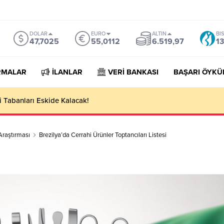
DOLAR
EURO
ALTIN
BI
47,7025
55,0112
6.519,97
13
RMALAR
İLANLAR
VERİ BANKASI
BAŞARI ÖYKÜ
orter Companies Lists
Araştırması
Brezilya’da Cerrahi Ürünler Toptancıları Listesi