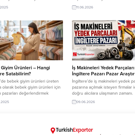
i nargile mağazaları listelerinin
sağlanıyor Not: Bu liste kesin değil
.2025
11.06.2026
ı Excel olarak TE müşteri
bazı coğrafyacılar ya da tarihçiler
inizden isteyiniz: Tel: 444 23 99
ülkeleri” tanımına farklı ülkeleri dah
 ve ürünleri hakkında yurt dışı alım
edebilir ya da bazılarını dışarıda tut
ri Nargile konusunda
İthalat ve İhracat Rakamları Balkan
Exporter’a gelen alım talepleri:
ülkeleri için genel toplam ithalat v
 kömürü, nargile tütünü, nargile
ihracat...
nargile...
Giyim Ürünleri – Hangi
İş Makineleri Yedek Parçaları
re Satabilirim?
İngiltere Pazarı Pazar Araştı
’de bebek giyim ürünleri üreten
İngiltere’de iş makineleri yedek pa
ma olarak bebek giyim ürünleri için
pazarına açılmak isteyen firmalar i
şı pazarları değerlendirmek
doğru alıcılara ulaşmanın zamanı.
 mantıklı — aşağıda hedef ülkeler,
TurkishExporter ile güncel ithalatç
.2025
09.06.2026
i için neden fırsat olduğu, ayrıca
taleplerini keşfedin, güvenilir iş
 edilmesi gereken hususlar”la
ortaklarıyla bağlantı kurun ve ihrac
e özetliyoruz. ? Hedef Ülkeler &
yeni fırsatlarla büyüterek küresel
r 1. Avrupa Birliği (özellikle
avantaj sağlayın. İngiltere (Birleşik 
, Fransa, İspanya, Polonya, İtalya,
iş makineleri ve ağır vasıta yedek