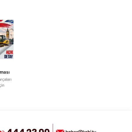
dir;
 “Balkan
il
abilir.
e
rması
rçaları
çin
ı
atınızı
 pazarda
Krallık)
 parça