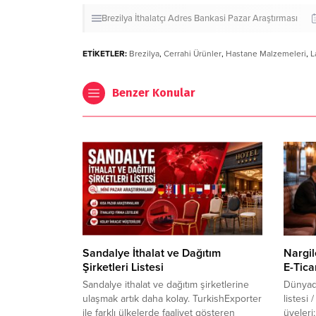
Brezilya
İthalatçı Adres Bankasi
Pazar Araştırması
ETİKETLER:
Brezilya
,
Cerrahi Ürünler
,
Hastane Malzemeleri
,
L
Benzer Konular
Sandalye İthalat ve Dağıtım
Nargil
Şirketleri Listesi
E-Tica
Sandalye ithalat ve dağıtım şirketlerine
Dünyada
ulaşmak artık daha kolay. TurkishExporter
listesi
ile farklı ülkelerde faaliyet gösteren
üyeleri