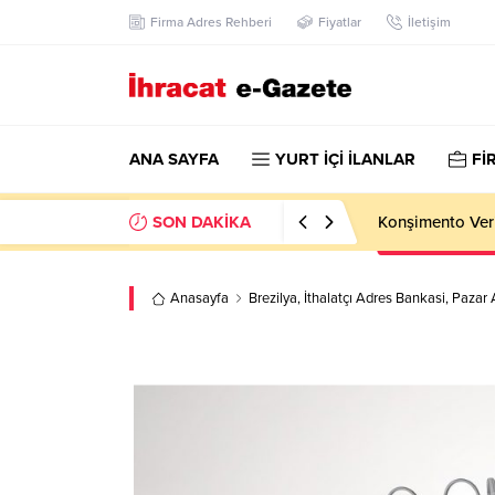
Firma Adres Rehberi
Fiyatlar
İletişim
ANA SAYFA
YURT İÇİ İLANLAR
Fİ
SON DAKİKA
Kazakhstan Imp
Anasayfa
Brezilya
,
İthalatçı Adres Bankasi
,
Pazar 