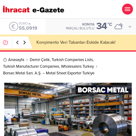
34
ALTIN
°C
KONYA
6.525,81
PARÇALI BULUTLU
Cat Litter Importer Companies Lists
Anasayfa
Demir Çelik
,
Turkish Companies Lists
,
Turkish Manufacturer Companies
,
Wholesalers Turkey
Borsac Metal San. A.Ş. – Metal Sheet Exporter Turkiye