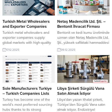
Turkish Metal Wholesalers
Netaş Madencilik Ltd. Şti. –
and Exporter Companies
Bentonit İhracat Firması
Turkish metal wholesalers and
Bentonit ve kedi kumu üretiminde
exporter companies supply
uzman olan Netaş Madencilik Ltd.
global markets with high-quality
Şti., yüksek saflıktaki hammaddesi
steel, aluminum, and metal
ve güçlü Ar-Ge altyapısıyla ihracat
17.12.2025
09.12.2025
products. Backed by strong
pazarlarına güvenilir bentonit ve
manufacturing capacity and
kedi kumu çözümleri sunuyor.
competitive pricing, Turkish
Tozsuz, hızlı topaklanan ve
suppliers offer reliable sourcing,
yüksek sıvı tutma kapasitesine
fast logistics, and flexible
sahip premium kedi kumu
production for international
ürünleriyle öne çıkan Netaş
buyers seeking trusted metal
Madencilik Ltd. Şti., farklı granül
trade partners.
seçenekleri ve...
Sole Manufacturers Turkiye
Libya Şirketi Sürgülü Vana
– Turkish Companies Lists
Satın Almak İstiyor
Turkey has become one of the
Libya’dan yazan ithalat şirketi,
world’s most preferred sourcing
Türkiye’den Sürgülü Vana satın
hubs thanks to its strong
almak istiyor. Endüstriyel