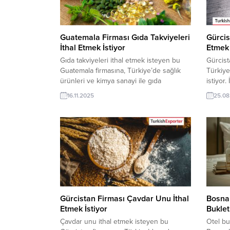
Guatemala Firması Gıda Takviyeleri
Gürcist
İthal Etmek İstiyor
Etmek 
Gıda takviyeleri ithal etmek isteyen bu
Gürcist
Guatemala firmasına, Türkiye’de sağlık
Türkiye
ürünleri ve kimya sanayi ile gıda
istiyor.
takviyeleri üreticisi veya tedarikçisi olan
olan Tür
16.11.2025
25.08
ihracatçı firmalar teklif sunabilirler. Yeni
pazarı o
bir ihracat pazarı fırsatı olan bu alım
detayla
ilanının iletişim bilgilerine TurkishExporter
cevap v
VIP üyeleri ile TE üyelik kredisi sahibi
buradan
ihracat şirketleri erişebilmektedir. ➤ Bu
Sektörl
ithalat...
Elemanl
Taleple
Taleple
Gürcistan Firması Çavdar Unu İthal
Bosna 
Etmek İstiyor
Buklet
Çavdar unu ithal etmek isteyen bu
Otel bu