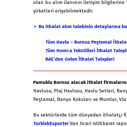
olan bu alım ilanının iletişim bilgilerine
şirketleri erişebilmektedir.
➤
Bu ithalat alım talebinin detaylarına bu
Tüm
Havlu – Bornoz Peştemal
İthala
Tüm
Horeca Tekstilleri
İthalat Talepl
BAE’den
Gelen İthalat Talepleri
Pamuklu Bornoz
alacak ithalat firmalarına
Havlusu, Plaj Havlusu, Havlu Setleri, Ban
Peştamal, Banyo Kokuları ve Mumlar, Vücu
Bu sektörlerde tüm dünyadan ithalatçı f
TurkishExporter
’dan ticari istihbarat rapor