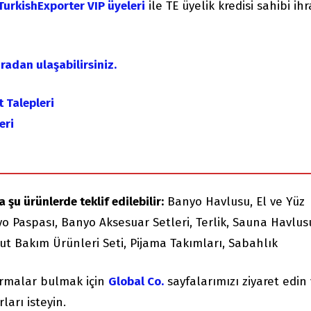
TurkishExporter VIP üyeleri
ile TE üyelik kredisi sahibi ih
radan ulaşabilirsiniz.
t Talepleri
eri
 şu ürünlerde teklif edilebilir:
Banyo Havlusu, El ve Yüz
yo Paspası, Banyo Aksesuar Setleri, Terlik, Sauna Havlus
t Bakım Ürünleri Seti, Pijama Takımları, Sabahlık
irmalar bulmak için
Global Co.
sayfalarımızı ziyaret edin
ları isteyin.