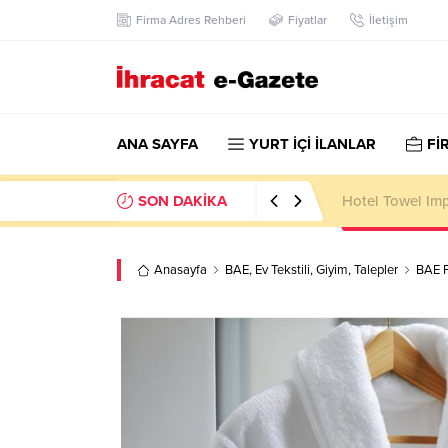
Firma Adres Rehberi
Fiyatlar
İletişim
ANA SAYFA
YURT İÇİ İLANLAR
Fİ
SON DAKİKA
Hotel Towel Im
Anasayfa
BAE
,
Ev Tekstili
,
Giyim
,
Talepler
BAE F