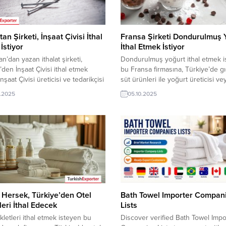
an Şirketi, İnşaat Çivisi İthal
Fransa Şirketi Dondurulmuş 
İstiyor
İthal Etmek İstiyor
an’dan yazan ithalat şirketi,
Dondurulmuş yoğurt ithal etmek i
’den İnşaat Çivisi ithal etmek
bu Fransa firmasına, Türkiye’de g
 İnşaat Çivisi üreticisi ve tedarikçisi
süt ürünleri ile yoğurt üreticisi ve
k şirketler için yeni bir ihracat
tedarikçisi olan ihracatçı firmalar te
.2025
05.10.2025
labilir. Bu ithalat alım ilanın
sunabilirler. Yeni bir ihracat pazarı 
rına TurkishExporter / VIP üyeleri
olan bu alım ilanının iletişim bilgile
erebilir. ? Talebin detaylarına
TurkishExporter VIP üyeleri ile TE
 ulaşabilirsiniz Yapı Malzemeleri
kredisi sahibi ihracat şirketleri
erinde İthalat TalepleriBağlantı
erişebilmektedir. ➤ Bu ithalat alım
arı Sektörlerinde İthalat
talebinin...
riHırdavat Sektörlerinde İthalat
riGürcistan’dan Gelen...
Hersek, Türkiye’den Otel
Bath Towel Importer Compan
leri İthal Edecek
Lists
kletleri ithal etmek isteyen bu
Discover verified Bath Towel Impo