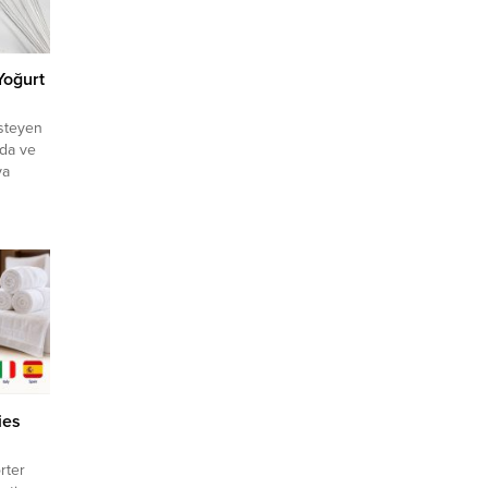
Yoğurt
steyen
ıda ve
ya
klif
fırsatı
rine
 üyelik
ies
rter