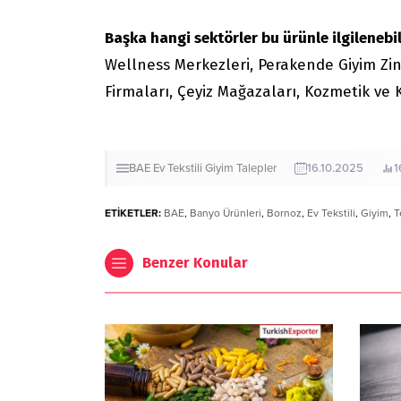
Başka hangi sektörler bu ürünle ilgilenebil
Wellness Merkezleri, Perakende Giyim Zinc
Firmaları, Çeyiz Mağazaları, Kozmetik ve 
BAE
Ev Tekstili
Giyim
Talepler
16.10.2025
1
ETİKETLER:
BAE
,
Banyo Ürünleri
,
Bornoz
,
Ev Tekstili
,
Giyim
,
T
Benzer Konular