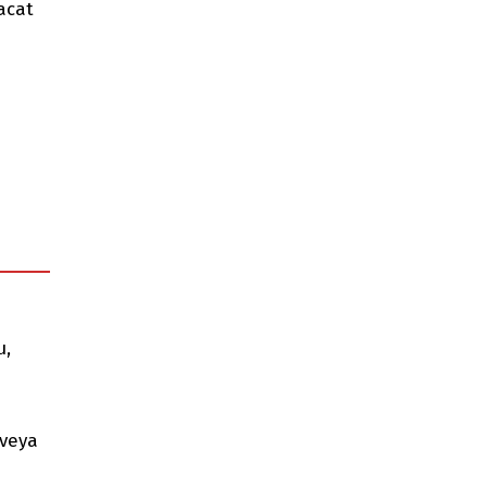
racat
u,
 veya