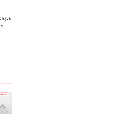
k Eşya
rı