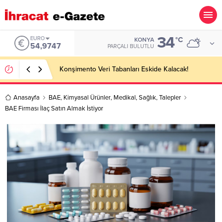
34
ALTIN
°C
KONYA
PARÇALI BULUTLU
Anasayfa
BAE
,
Kimyasal Ürünler
,
Medikal
,
Sağlık
,
Talepler
BAE Firması İlaç Satın Almak İstiyor