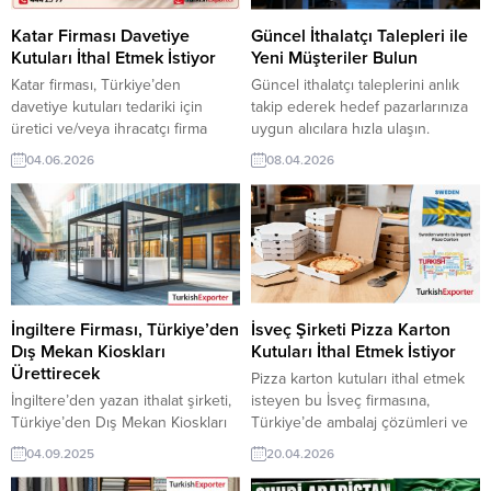
Katar Firması Davetiye
Güncel İthalatçı Talepleri ile
Kutuları İthal Etmek İstiyor
Yeni Müşteriler Bulun
Katar firması, Türkiye’den
Güncel ithalatçı taleplerini anlık
davetiye kutuları tedariki için
takip ederek hedef pazarlarınıza
üretici ve/veya ihracatçı firma
uygun alıcılara hızla ulaşın.
arıyor. Düğün, organizasyon ve
TurkishExporter’ın doğrulanmış
04.06.2026
08.04.2026
özel etkinlik sektöründe
firma verileri ve sektör bazlı
kullanılacak kaliteli davetiye
filtreleme gücüyle yeni müşteriler
kutuları için Türk üreticilerden
bulun, ihracat satışlarınızı istikrarlı
modern koleksiyonlar, ürün
büyütün şimdi bulun Günün Alım
katalogları ve fiyat teklifleri talep
Taleplerinden Bazıları: Mısır
ediyor. ➤ Talebin detaylarına
Şirketi, Galvanizli Çelik Rulo İthal
buradan ulaşabilirsiniz. İletişim:
EdecekÖzbekistanlı Firma,
444 23 99 – 539 773 3550 Tüm
Hidrolik Yağ Almak İstiyorTayvanlı
İngiltere Firması, Türkiye’den
İsveç Şirketi Pizza Karton
dünyadan en...
Şirket, Konserve Nohut Satın...
Dış Mekan Kioskları
Kutuları İthal Etmek İstiyor
Ürettirecek
Pizza karton kutuları ithal etmek
İngiltere’den yazan ithalat şirketi,
isteyen bu İsveç firmasına,
Türkiye’den Dış Mekan Kioskları
Türkiye’de ambalaj çözümleri ve
ürettirecek. Endüstriyel ürünler
karton paketleme ürünleri ile
04.09.2025
20.04.2026
üreticisi olan Türk şirketler için
karton kutu üreticisi veya
İngiltere’den gelen bu talep yeni
tedarikçisi olan ihracatçı firmalar