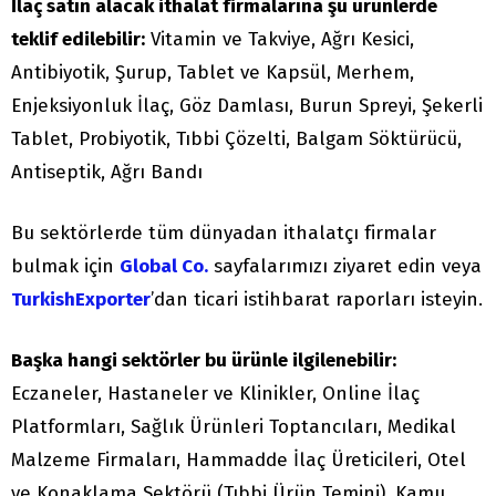
İlaç satın alacak ithalat firmalarına şu ürünlerde
teklif edilebilir:
Vitamin ve Takviye, Ağrı Kesici,
Antibiyotik, Şurup, Tablet ve Kapsül, Merhem,
Enjeksiyonluk İlaç, Göz Damlası, Burun Spreyi, Şekerli
Tablet, Probiyotik, Tıbbi Çözelti, Balgam Söktürücü,
Antiseptik, Ağrı Bandı
Bu sektörlerde tüm dünyadan ithalatçı firmalar
bulmak için
Global Co.
sayfalarımızı ziyaret edin veya
TurkishExporter
’dan ticari istihbarat raporları isteyin.
Başka hangi sektörler bu ürünle ilgilenebilir:
Eczaneler, Hastaneler ve Klinikler, Online İlaç
Platformları, Sağlık Ürünleri Toptancıları, Medikal
Malzeme Firmaları, Hammadde İlaç Üreticileri, Otel
ve Konaklama Sektörü (Tıbbi Ürün Temini), Kamu