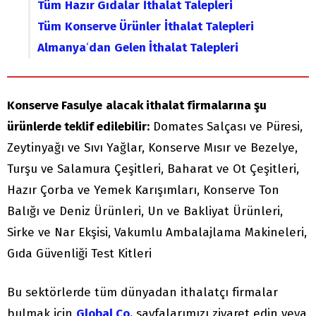
Tüm
Hazır Gıdalar
İthalat Talepleri
Tüm
Konserve Ürünler
İthalat Talepleri
Almanya
‘
dan
Gelen İthalat Talepleri
Konserve Fasulye
alacak ithalat firmalarına şu
ürünlerde teklif edilebilir:
Domates Salçası ve Püresi,
Zeytinyağı ve Sıvı Yağlar, Konserve Mısır ve Bezelye,
Turşu ve Salamura Çeşitleri, Baharat ve Ot Çeşitleri,
Hazır Çorba ve Yemek Karışımları, Konserve Ton
Balığı ve Deniz Ürünleri, Un ve Bakliyat Ürünleri,
Sirke ve Nar Ekşisi, Vakumlu Ambalajlama Makineleri,
Gıda Güvenliği Test Kitleri
Bu sektörlerde tüm dünyadan ithalatçı firmalar
bulmak için
Global Co.
sayfalarımızı ziyaret edin veya