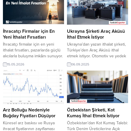
Yeni bir ihracat pazarı fırsatı olan
ihracat pazarı fırsatı olan bu alım
bu alım ilanının iletişim bilgilerine
ilanının iletişim bilgilerine
TurkishExporter VIP üyeleri ile TE
TurkishExporter VIP üyeleri ile TE
üyelik kredisi sahibi ihracat
üyelik kredisi sahibi ihracat
şirketleri erişebilmektedir. ➤ Bu...
şirketleri erişebilmektedir. ➤ Bu...
İhracatçı Firmalar için En
Ukrayna Şirketi Araç Aküsü
Yeni İthalat Fırsatları
İthal Etmek İstiyor
İhracatçı firmalar için en yeni
Ukrayna’dan yazan ithalat şirketi,
ithalat fırsatları, pazarlarda güçlü
Türkiye’den Araç Aküsü ithal
alıcılarla buluşma imkânı sunuyor.
etmek istiyor. Otomotiv ve yedek
Güncel talepler, sektör bazlı
parça üreticisi olan Türk şirketler
15.05.2026
06.09.2025
analizler ve ülke odaklı fırsatlarla
için Ukrayna’dan gelen bu talep
ihracatınızı hızlandırın, yeni iş
yeni bir ihracat pazarı olabilir. Bu
bağlantıları kurun. Yurt Dışı Alım
alım ilanın detaylarına
Taleplerinden Bazıları: Fransa
TurkishExporter / VIP üyeleri
Firması, Yatak İthal Etmek
cevap verebilir. ➤ Talebin
İstiyorAlmanya’dan Firma,
detaylarına buradan
Başörtüsü Satın AlacakBAE’li
ulaşabilirsiniz. Tüm Araç Aküsü
Şirket, İç Çamaşırı Satın Almak
İthalat TalepleriUkrayna’dan
Arz Bolluğu Nedeniyle
Özbekistan Şirketi, Kot
İstiyorKuveytli Firma,...
Gelen İthalat...
Buğday Fiyatları Düşüyor
Kumaş İthal Etmek İstiyor
Küresel arz baskısı ve Rusya
Özbekistan’dan Kot Kumaş Talebi:
ihracat fiyatlarının zayıflaması
Türk Denim Üreticilerine Açık