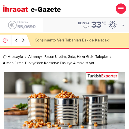
33
ALTIN
°C
KONYA
6.525,39
AÇIK
Kazakhstan Importer Companies Lists
Anasayfa
Almanya
,
Fason Üretim
,
Gıda
,
Hazır Gıda
,
Talepler
Alman Firma Türkiye’den Konserve Fasulye Almak İstiyor