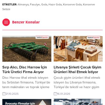
ETİKETLER:
Almanya
,
Fasulye
,
Gıda
,
Hazır Gıda
,
Konserve Gıda
,
Konserve
Sebze
Benzer Konular
Sırp Alıcı, Disc Harrow İçin
Litvanya Şirketi Çocuk Giyim
Türk Üretici Firma Arıyor
Ürünleri İthal Etmek İstiyor
Disc Harrow ithal etmek isteyen
Çocuk giyim ürünleri ithal etmek
bu Sırbistan firmasına, Türkiye’de
isteyen bu Litvanya firmasına,
tarım makinaları ve toprak işleme
Türkiye’de tekstil ve hazır giyim
ekipmanları ile diskli tırmık
sanayi ile çocuk giysileri üreticisi
21.10.2025
16.01.2026
üreticisi veya tedarikçisi olan
veya tedarikçisi olan ihracatçı
ihracatçı firmalar teklif sunabilirler.
firmalar teklif sunabilirler. Yeni bir