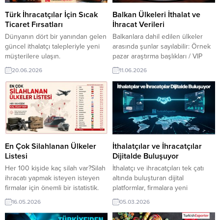
importers and distributors,
toptancısı hizmet şirket adresleri,
making it easier to expand into
iletişim bilgileri ve ilgili oldukları
Türk İhracatçılar İçin Sıcak
Balkan Ülkeleri İthalat ve
European markets. Reach
ürün...
Ticaret Fırsatları
İhracat Verileri
qualified business contacts,
Dünyanın dört bir yanından gelen
Balkanlara dahil edilen ülkeler
discover...
güncel ithalatçı talepleriyle yeni
arasında şunlar sayılabilir: Örnek
müşterilere ulaşın.
pazar araştırma başlıkları / VIP
TurkishExporter, Türk
üyelere ücretsiz sağlanıyor Not:
20.06.2026
11.06.2026
ihracatçılarını doğrulanmış
Bu liste kesin değildir; bazı
alıcılarla buluşturarak ihracat
coğrafyacılar ya da tarihçiler
süreçlerini hızlandırır. Sıcak ticaret
“Balkan ülkeleri” tanımına farklı
fırsatlarını kaçırmayın, yeni
ülkeleri dahil edebilir ya da
pazarlara bugün açılın. Yurt Dışı
bazılarını dışarıda tutabilir. İthalat
Alım Taleplerinden Bazıları:
ve İhracat Rakamları Balkan
Afganistanlı Firma, Karton Kağıt
ülkeleri için genel toplam ithalat
İthal EdecekAlman İthalatçı,
ve ihracat...
En Çok Silahlanan Ülkeler
İthalatçılar ve İhracatçılar
Denim Kumaş Siparişi
Listesi
Dijitalde Buluşuyor
VerecekIraklı Şirket, Kaliteli Giyim
Her 100 kişide kaç silah var?Silah
İthalatçı ve ihracatçıları tek çatı
Ürünü Almak İstiyorUkraynalı...
ihracatı yapmak isteyen isteyen
altında buluşturan dijital
firmalar için önemli bir istatistik.
platformlar, firmalara yeni
USA
🇺🇸
– 120.5Yemen
🇾🇪
–
pazarlara hızlı erişim sağlıyor.
16.05.2026
05.03.2026
52.8Montenegro
🇲🇪
–
TurkishExporter, güvenilir iş
39.1Serbia
🇷🇸
– 39.1Canada
bağlantıları kurarak ticarette