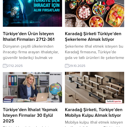
🇨🇦
– 34.7Uruguay
🇺🇾
–
sınırları kaldırıyor. Küresel ticaret
34.7Cyprus
🇨🇾
– 34.0Finland
için güçlü bir köprü oluşturuyor.
🇫🇮
– 32.4Lebanon
🇱🇧
–
Günün Alım Taleplerinden
31.9Iceland
🇮🇸
– 31.7Austria
Bazıları: Etiyopya Firması, Beton
🇦🇹
– 30Norway
🇳🇴
...
Blok Makinesi İthal
Edecekİspanyalı İthalatçı,
Türkiye’den Ürün İsteyen
Karadağ Şirketi Türkiye’den
Türkiye’den Şekerleme Satın
İthalat Firmaları 2712-361
Şekerleme Almak İstiyor
AlacakKübalı Şirket, Türkiye’den
Dünyanın çeşitli ülkelerinden
Şekerleme ithal etmek isteyen bu
Buğday Unu...
ihracatçı firma arayan ithalatçılar,
Karadağ firmasına, Türkiye’de
güvenilir tedarikçi bulmak ve
gıda ve tatlı ürünleri ile şekerleme
rekabetçi fiyatlara ulaşmak için
üreticisi veya tedarikçisi olan
27.12.2025
29.10.2025
TurkishExporter’ı tercih ediyor.
ihracatçı firmalar teklif sunabilirler.
Platform, sektör bazlı alım
Yeni bir ihracat pazarı fırsatı olan
taleplerini günlük olarak sunarak
bu alım ilanının iletişim bilgilerine
Türk üreticileri küresel alıcılarla
TurkishExporter VIP üyeleri ile TE
hızlı ve doğru şekilde eşleştiriyor.
üyelik kredisi sahibi ihracat
Aşağıda örnekleri inceleyiniz.
şirketleri erişebilmektedir. ➤ Bu
Günün Öne Çıkan Alım Talepleri
ithalat alım talebinin detaylarına...
ve İthalatçı Listesi Fas Firma,
Türkiye’den İthalat Yapmak
Karadağ Şirketi, Türkiye’den
Türkiye’de Kitap...
İsteyen Firmalar 30 Eylül
Mobilya Kulpu Almak İstiyor
2025
Mobilya kulpu ithal etmek isteyen