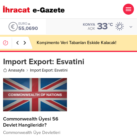
33
EURO
°C
KONYA
55,0690
AÇIK
Konşimento Veri Tabanları Eskide Kalacak!
Import Export:
Esvatini
Anasayfa
Import Export: Esvatini
Commonwealth Üyesi 56
Devlet Hangileridir?
Commonwealth Üye Devletleri