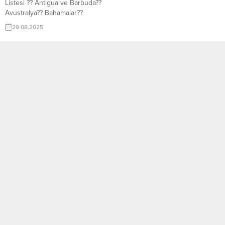
Listesi ?? Antigua ve Barbuda??
Avustralya?? Bahamalar??
Bangladeş?? Barbados?? Belize??
29.08.2025
Botsvana?? Brunei?? Kamerun??
Kanada?? Kıbrıs?? Dominika??
Fiji?? Gambiya?? Gabon?? Gana??
Grenada?? Hindistan?? Jamaika??
Kenya?? Kiribati?? Lesotho??
Malavi?? Malezya?? Maldivler??
Malta?? Mauritius?? Mozambik??
Namibya?? Nauru?? Yeni
Zelanda?? Nijerya?? Pakistan??
Papua Yeni Gine?? Ruanda?? Saint
Kitts ve Nevis?? Saint...