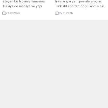
isteyen bu İspanya firmasına,
fırsatlarıyla yeni pazarlara açılın.
Türkiye’de mobilya ve yapı
TurkishExporter; doğrulanmış alıcı
dekorasyon ile banyo ürünleri
talepleri, sektör bazlı ilanlar ve
22.01.2026
05.01.2026
üreticisi veya tedarikçisi olan
hedef ülke odaklı eşleştirmelerle
ihracatçı firmalar teklif sunabilirler.
Türk ihracatçılarını dünyanın dört
Yeni bir ihracat pazarı fırsatı olan
bir yanındaki alıcılarla buluşturur.
bu alım ilanının iletişim bilgilerine
Günün Öne Çıkan Alım Talepleri
TurkishExporter VIP üyeleri ile TE
ve İthalatçı Listesi İspanya,
üyelik kredisi sahibi ihracat
Türkiye’den Deri Ev Mobilyaları
şirketleri erişebilmektedir. ➤ Bu
Satın AlacakSırbistanlı İthalatçı,
ithalat alım...
Banyo Mobilyası Talep
EdiyorRusya, Türkiye’den Oto...