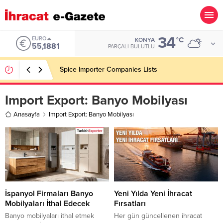
34
EURO
°C
KONYA
55,1881
PARÇALI BULUTLU
Spice Importer Companies Lists
Import Export:
Banyo Mobilyası
Anasayfa
Import Export: Banyo Mobilyası
İspanyol Firmaları Banyo
Yeni Yılda Yeni İhracat
Mobilyaları İthal Edecek
Fırsatları
Banyo mobilyaları ithal etmek
Her gün güncellenen ihracat