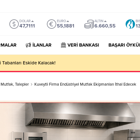
DOLAR
EURO
ALTIN
BI
47,7111
55,1881
6.660,55
1
RMALAR
İLANLAR
VERİ BANKASI
BAŞARI ÖYKÜ
porter Companies Lists
,
Mutfak
,
Talepler
Kuveytli Firma Endüstriyel Mutfak Ekipmanları İthal Edecek