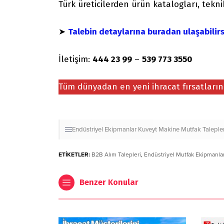
Türk üreticilerden ürün katalogları, teknik 
➤
Talebin detaylarına buradan ulaşabilirs
İletişim:
444 23 99
–
539 773 3550
Tüm dünyadan en yeni ihracat fırsatları
Endüstriyel Ekipmanlar
Kuveyt
Makine
Mutfak
Taleple
ETİKETLER:
B2B Alım Talepleri
,
Endüstriyel Mutfak Ekipmanlar
Benzer Konular