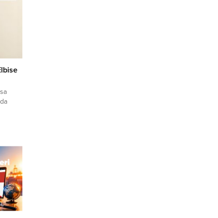
lbise
nsa
oda
klif
fırsatı
rine
 üyelik