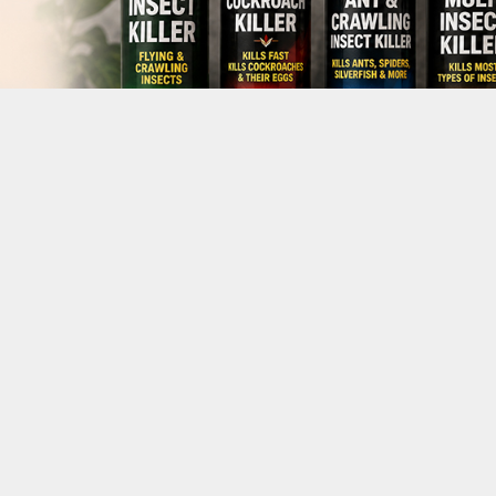
lmak İstiyor
ilacı tedariki için üretici ve/veya ihracatçı firma arıyor.
lanım sektöründe değerlendirilecek kaliteli aerosol böc
ları, içerik sertifikaları ve fiyat teklifleri talep ediyor.