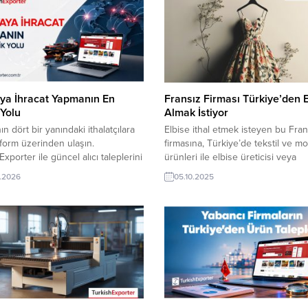
ya İhracat Yapmanın En
Fransız Firması Türkiye’den E
 Yolu
Almak İstiyor
n dört bir yanındaki ithalatçılara
Elbise ithal etmek isteyen bu Fra
tform üzerinden ulaşın.
firmasına, Türkiye’de tekstil ve m
xporter ile güncel alıcı taleplerini
ürünleri ile elbise üreticisi veya
n, hedef pazarlara hızlı erişim
tedarikçisi olan ihracatçı firmalar te
.2026
05.10.2025
n ve yeni iş bağlantıları kurarak
sunabilirler. Yeni bir ihracat pazarı 
hacminizi artırın. Küresel ticarette
olan bu alım ilanının iletişim bilgile
ratın. Yurt Dışı Alım Taleplerinden
TurkishExporter VIP üyeleri ile TE
ı: Gürcistan Firması, Cam Balkon
kredisi sahibi ihracat şirketleri
tmek İstiyorRusya Şirketi, Erkek
erişebilmektedir. ➤ Bu ithalat alım
 Siparişi Verecek Ürdünlü...
talebinin detaylarına...