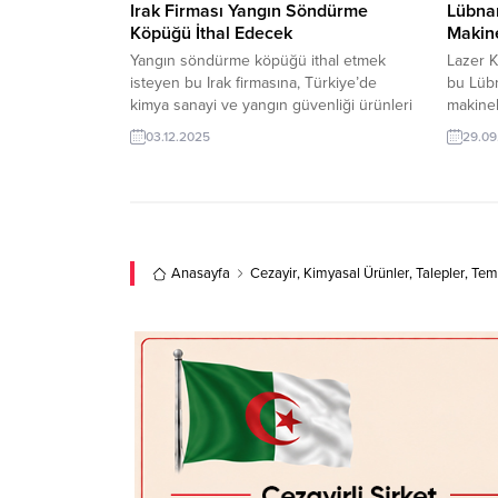
Irak Firması Yangın Söndürme
Lübnan
Köpüğü İthal Edecek
Makine
Yangın söndürme köpüğü ithal etmek
Lazer K
isteyen bu Irak firmasına, Türkiye’de
bu Lübn
kimya sanayi ve yangın güvenliği ürünleri
makinel
ile yangın söndürücüler üreticisi veya
lazer k
03.12.2025
29.09
tedarikçisi olan ihracatçı firmalar teklif
tedarikç
sunabilirler. Yeni bir ihracat pazarı fırsatı
sunabili
olan bu alım ilanının iletişim bilgilerine
olan bu 
TurkishExporter VIP üyeleri ile TE üyelik
Turkish
kredisi sahibi ihracat şirketleri
kredisi 
erişebilmektedir. ➤...
erişebil
Anasayfa
Cezayir
,
Kimyasal Ürünler
,
Talepler
,
Temi