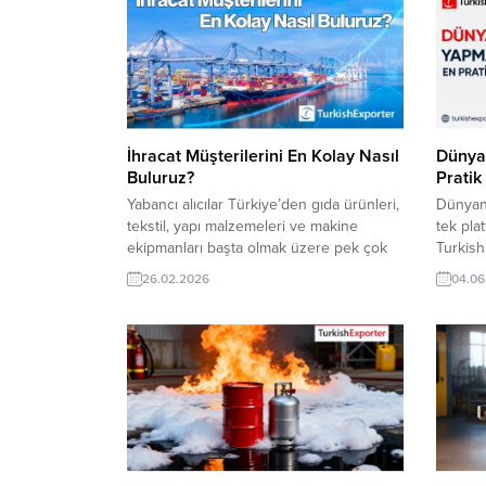
İhracat Müşterilerini En Kolay Nasıl
Dünya
Buluruz?
Pratik
Yabancı alıcılar Türkiye’den gıda ürünleri,
Dünyanı
tekstil, yapı malzemeleri ve makine
tek pla
ekipmanları başta olmak üzere pek çok
TurkishE
Türk malı ürüne yoğun ilgi gösteriyor.
keşfedi
26.02.2026
04.06
Rekabetçi fiyatlar, kaliteli üretim ve hızlı
sağlayı
teslimat avantajı, Türk ihracatçısını
ihracat 
küresel pazarda öne çıkarıyor.
fark ya
TurkishExporter‘da ise talepler her
Bazılar
geçen gün artıyor. Günün Alım
İthal E
Taleplerinden Bazıları: Moldovalı Firma,
Cüzdanı
Türkiye’de...