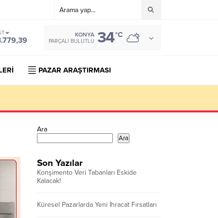
34
ST
°C
KONYA
3.779,39
PARÇALI BULUTLU
LERİ
PAZAR ARAŞTIRMASI
Ara
Ara
Son Yazılar
Konşimento Veri Tabanları Eskide
Kalacak!
Küresel Pazarlarda Yeni İhracat Fırsatları