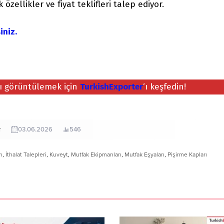
özellikler ve fiyat teklifleri talep ediyor.
iniz.
nı görüntülemek için
TurkishExporter
‘ı keşfedin!
r
03.06.2026
546
ı
,
İthalat Talepleri
,
Kuveyt
,
Mutfak Ekipmanları
,
Mutfak Eşyaları
,
Pişirme Kapları