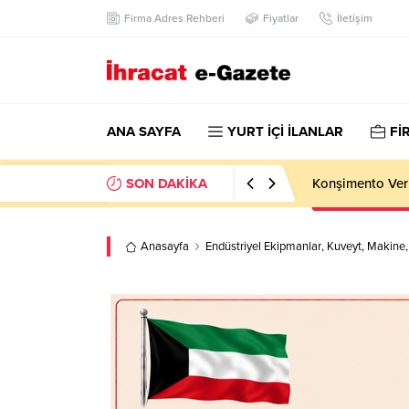
Firma Adres Rehberi
Fiyatlar
İletişim
ANA SAYFA
YURT İÇİ İLANLAR
Fİ
SON DAKİKA
Hotel Towel Im
Anasayfa
Endüstriyel Ekipmanlar
,
Kuveyt
,
Makine