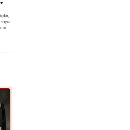
en
çılar,
arıyor.
daha
lerine
ı
rilerle
rinden
ap
n Alıcı,
tan