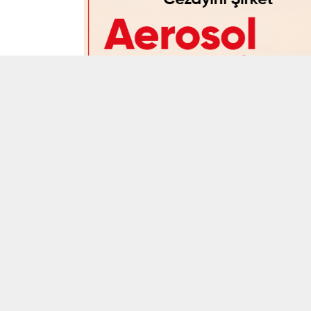
Cezayirli Şirket Aerosol Böcek İlacı A
Cezayirli şirket, Türkiye’den aerosol böcek 
Perakende, zincir marketler ve evsel kul
ilaçları için Türk üreticilerden ürün katalog