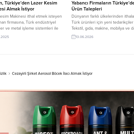
, Türkiye’den Lazer Kesim
Yabancı Firmaların Türkiye’d
si Almak İstiyor
Ürün Talepleri
esim Makinesi ithal etmek isteyen
Dünyanın farklı ülkelerinden ithalat
an firmasına, Türk endüstriyel
Türk ürünleri için yeni tedarikçiler 
er ve metal işleme sistemleri ile
Tekstil, gıda, makine, mobilya ve 
esim makinesi üreticisi veya
birçok sektörde güncel alım talep
.2025
13.06.2026
isi olan ihracatçı firmalar teklif
ulaşın, TurkishExporter ile firmanız
rler. Yeni bir ihracat pazarı fırsatı
uluslararası pazarlarda yeni müşte
alım ilanının iletişim bilgilerine
buluşturun. Yurt Dışı Alım Taleple
Exporter VIP üyeleri ile TE üyelik
Bazıları: Azerbaycanlı Şirket, Ketç
sahibi ihracat şirketleri
Tedarik Etmek İstiyorD.R. Kongo’da
mektedir....
Cerrahi Önlük Satın AlacakHindis
zlik
Cezayirli Şirket Aerosol Böcek İlacı Almak İstiyor
Firması, Kuru İncir İthal Etmek...