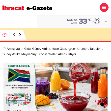
33
ALTIN
°C
KONYA
6.660,55
AÇIK
Wooden Pallet Importer Companies Lists
Anasayfa
Gıda
,
Güney Afrika
,
Hazır Gıda
,
İçecek Ürünleri
,
Talepler
Güney Afrika Meyve Suyu Konsantreleri Almak İstiyor