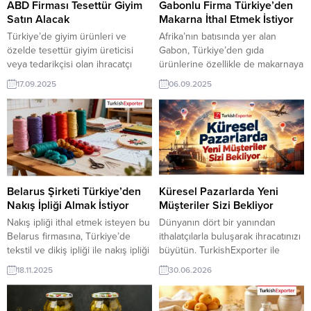
ABD Firması Tesettür Giyim
Gabonlu Firma Türkiye’den
Satın Alacak
Makarna İthal Etmek İstiyor
Türkiye’de giyim ürünleri ve
Afrika’nın batısında yer alan
özelde tesettür giyim üreticisi
Gabon, Türkiye’den gıda
veya tedarikçisi olan ihracatçı
ürünlerine özellikle de makarnaya
firmalar için, ABD’den gelen
ilgi gösteriyor. Gabonlu bir
17.09.2025
06.09.2025
tesettür giyim ithalat talebi yeni
firmanın Türkiye’den makarna
bir ihracat pazarı fırsatı sunuyor.
ithal etmek için talepte bulunması,
Bu alım ilanının iletişim bilgilerine
Türk gıda ihracatçıları için önemli
yalnızca TurkishExporter VIP
bir fırsat sunuyor. Makarna alım
üyeleri ile TE kredi sahibi
talepleri Gabon, yaklaşık 2,4
üyelerimiz erişebilmektedir. ➤
milyon nüfusa sahip küçük ama
Talebin detaylarına buradan
stratejik bir ülke. Ekonomisi
ulaşabilirsiniz. Tüm Tesettür
büyük ölçüde petrol gelirlerine...
Belarus Şirketi Türkiye’den
Küresel Pazarlarda Yeni
Giyim İthalat TalepleriABD’den...
Nakış İpliği Almak İstiyor
Müşteriler Sizi Bekliyor
Nakış ipliği ithal etmek isteyen bu
Dünyanın dört bir yanından
Belarus firmasına, Türkiye’de
ithalatçılarla buluşarak ihracatınızı
tekstil ve dikiş ipliği ile nakış ipliği
büyütün. TurkishExporter ile
üreticisi veya tedarikçisi olan
sektörünüze uygun güncel alıcı
18.11.2025
30.06.2026
ihracatçı firmalar teklif sunabilirler.
taleplerine ulaşın, yeni iş
Yeni bir ihracat pazarı fırsatı olan
bağlantıları kurun ve uluslararası
bu alım ilanının iletişim bilgilerine
pazarlarda markanızı güçlendirin.