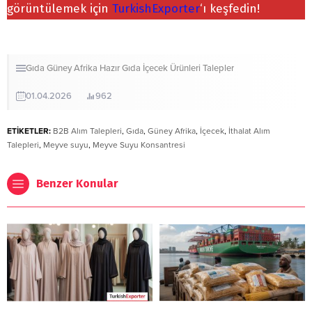
görüntülemek için
TurkishExporter
‘ı keşfedin!
Gıda
Güney Afrika
Hazır Gıda
İçecek Ürünleri
Talepler
01.04.2026
962
ETİKETLER:
B2B Alım Talepleri
,
Gıda
,
Güney Afrika
,
İçecek
,
İthalat Alım
Talepleri
,
Meyve suyu
,
Meyve Suyu Konsantresi
Benzer Konular