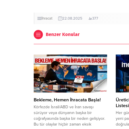
İhracat
22.08.2025
377
Benzer Konular
Bekleme, Hemen İhracata Başla!
Üretic
Listesi
Körfezde İsrail/ABD ve İran savaşı
sürüyor veya dünyanın başka bir
Her gün
coğrafyasında başka bir neden gelişiyor.
yeni pa
Bu tür olaylar hiçbir zaman eksik
doğrulan