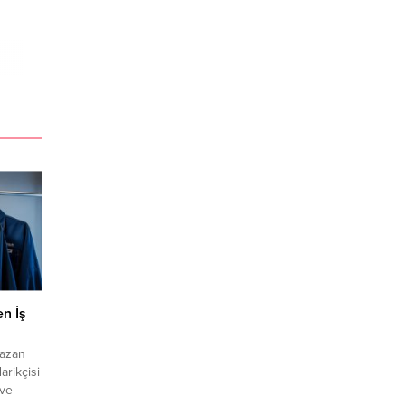
n İş
yazan
arikçisi
 ve