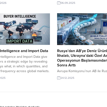
 ve hedef ülke odaklı
üniformalar konusunda üretim ve
.2026
06.09.2025
melerle Türk ihracatçılarını
ihracat yapan firmalar; bu Mozamb
n dört bir yanındaki alıcılarla
firması ile doğrudan temasa geçebi
urur. Günün Öne Çıkan Alım
TurkishExporter VIP üyeleri için a
i ve İthalatçı Listesi Yunanistanlı
bu ilanı şimdi görüntüleyin. En sık
Jeneratör Satın Almak İstiyorIrak
gören sektörlerin başında gelen i
 Galvanizli Çelik Boru İthal
kıyafetleri ve üniformalar sektörün
uveytli Şirket, Türkiye’den...
Intelligence and Import Data
Rusya’dan AB’ye Deniz Ürünl
İthalatı, Ukrayna’daki Özel A
ntelligence and Import Data give
Operasyonun Başlamasında
rs a strategic edge by revealing
Sonra Arttı
s what, in which quantities, and
 frequency across global markets.
Avrupa Komisyonu’nun AB ile Ru
ishExporter’s Import Export
arasındaki balık ve deniz ürünleri
.2025
24.12.2025
eads platform, companies can
ticaretinin sonuçlarına ilişkin yayı
verified buyer behavior, shipment
rapora göre, 2022–2024 dönemi
es, product categories, and market
AB’nin Rusya’dan balık ve deniz ü
n real time. This data-driven...
ithalatı, Ukrayna’daki özel askerî
operasyonun başlamasından önce
seviyeleri aştı. 2020 yılında AB ül