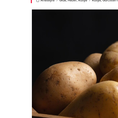
Anasayfa
Gıda
,
Haber
,
Rusya
Rusya, Gürcistan’