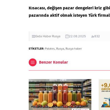
Kısacası, değişen pazar dengeleri kriz gib
pazarında aktif olmak isteyen Türk firmal
Gıda
Haber
Rusya
22.08.2025
832
ETİKETLER:
Patates
,
Rusya
,
Rusya haber
Benzer Konular