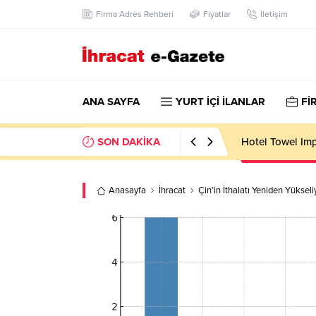
Firma Adres Rehberi
Fiyatlar
İletişim
ANA SAYFA
YURT İÇİ İLANLAR
Fİ
SON DAKİKA
Hotel Towel Im
Anasayfa
İhracat
Çin’in İthalatı Yeniden Yükseli