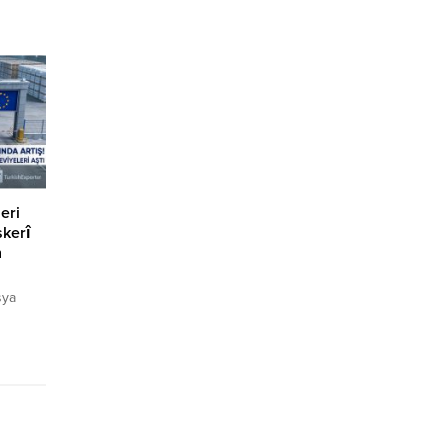
ya
ik
lir.
çık olan
 talep
ş
de...
eri
skerî
n
sya
mladığı
nde
rünleri
ki
keleri