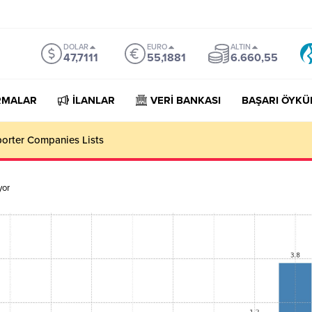
DOLAR
EURO
ALTIN
47,7111
55,1881
6.660,55
RMALAR
İLANLAR
VERİ BANKASI
BAŞARI ÖYKÜ
porter Companies Lists
yor