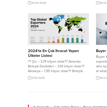
olmayacak. Ne yapmalı? Beklemek,
ilanlar
25.03.2026
09.01
ihracatta en büyük maliyetlerden biridir.
eşleştir
Küresel pazarlarda fırsatlar hızla doğar ve
dünyanı
aynı hızla kaybolur. Bu nedenle doğru
buluşt
zaman “şimdi”dir. Ürününüzü dünya ile
Talepler
buluşturmak için kusursuz...
Firma, 
Firması,
EdecekK
2024’te En Çok İhracat Yapan
Buyer 
Ülkeler Listesi
Buyer I
?? Çin – 3,79 trilyon dolar?? Amerika
exporte
Birleşik Devletleri – 3,19 trilyon dolar??
who buy
Almanya – 1,95 trilyon dolar?? Birleşik
at what
Krallık – 1,12 trilyon dolar?? Fransa – 1,07
On Turk
27.10.2025
26.11
trilyon dolar?? Hollanda – 1,03 trilyon
Trade L
dolar?? Singapur – 978 milyar dolar??
access 
Japonya – 922 milyar dolar?? Güney
histori
Kore – 835 milyar dolar??...
trends i