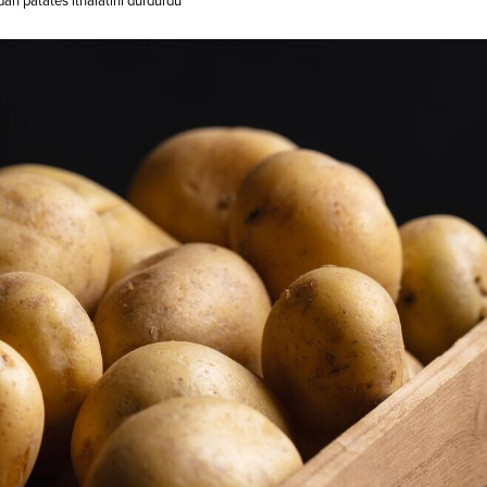
dan patates ithalatını durdurdu
Rus balığı ve deniz ürünleri için 
milyon euro, 2021 yılında ise 613...