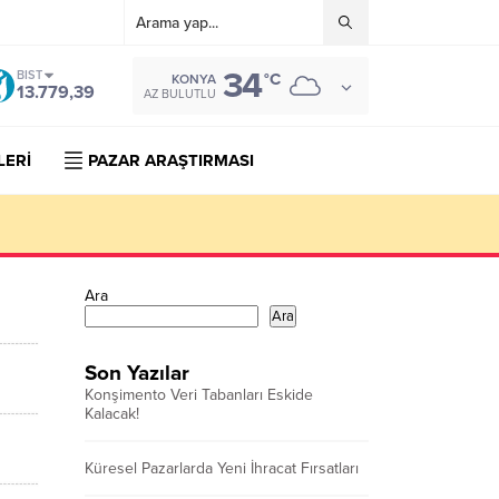
34
BIST
°C
KONYA
13.779,39
AZ BULUTLU
LERİ
PAZAR ARAŞTIRMASI
Ara
Ara
Son Yazılar
Konşimento Veri Tabanları Eskide
Kalacak!
Küresel Pazarlarda Yeni İhracat Fırsatları