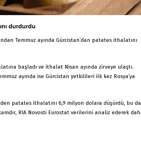
tını durdurdu
rdından Temmuz ayında Gürcistan’dan patates ithalatını
latına başladı ve ithalat Nisan ayında zirveye ulaştı.
mmuz ayında ise Gürcistan yetkilileri ilk kez Rusya’ya
en patates ithalatını 6,9 milyon dolara düşürdü, bu da
kamdır, RIA Novosti Eurostat verilerini analiz ederek da